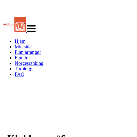
Veksle
navigasjon
Hjem
Min side
Finn arrangør
Finn tur
Norgesranking
Turblogg
FAQ