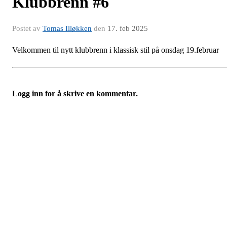
Klubbrenn #6
Postet av
Tomas Illøkken
den
17. feb 2025
Velkommen til nytt klubbrenn i klassisk stil på onsdag 19.februar
Logg inn for å skrive en kommentar.
Turorientering.no er den offisielle portalen for
turorientering på nett fra Norges
Orienteringsforbund.