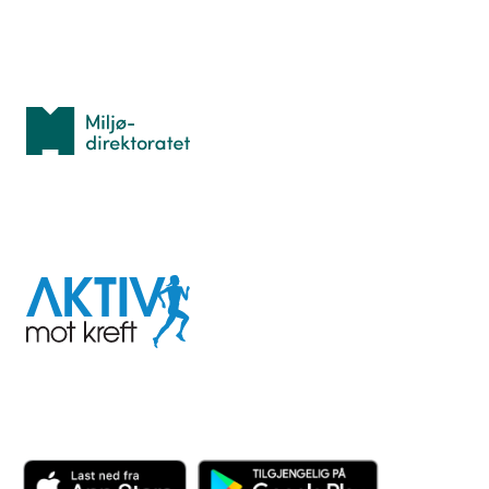
Med støtte fra
Miljødirektoratet
I samarbeid med
Aktiv
mot
kreft
Last ned appen her