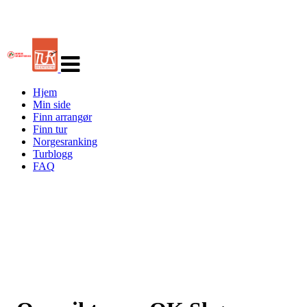
Veksle
navigasjon
Hjem
Min side
Finn arrangør
Finn tur
Norgesranking
Turblogg
FAQ