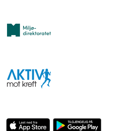
Med støtte fra
Miljødirektoratet
I samarbeid med
Aktiv
mot
kreft
Last ned appen her