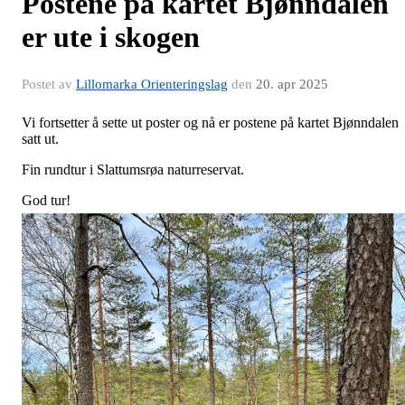
Postene på kartet Bjønndalen
er ute i skogen
Postet av
Lillomarka Orienteringslag
den
20. apr 2025
Vi fortsetter å sette ut poster og nå er postene på kartet Bjønndalen
satt ut.
Fin rundtur i Slattumsrøa naturreservat.
God tur!