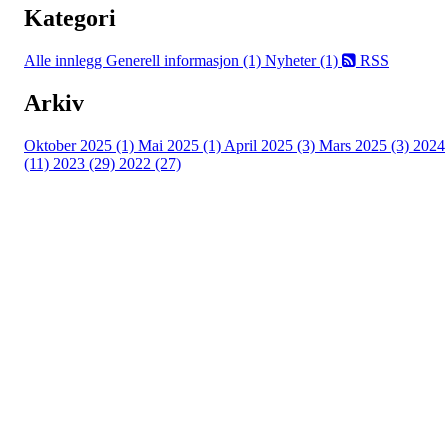
Kategori
Alle innlegg
Generell informasjon (1)
Nyheter (1)
RSS
Arkiv
Oktober 2025 (1)
Mai 2025 (1)
April 2025 (3)
Mars 2025 (3)
2024
(11)
2023 (29)
2022 (27)
Turorientering.no er den offisielle portalen for
turorientering på nett fra Norges
Orienteringsforbund.