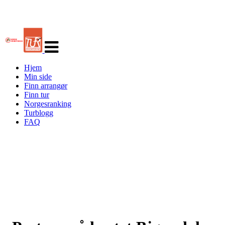
Veksle
navigasjon
Hjem
Min side
Finn arrangør
Finn tur
Norgesranking
Turblogg
FAQ