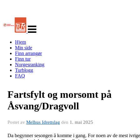
Veksle
navigasjon
Hjem
Min side
Finn arrangør
Finn tur
Norgesranking
Turblogg
FAQ
Fartsfylt og morsomt på
Åsvang/Dragvoll
Postet av
Melhus Idrettslag
den
1. mai 2025
Da begynner sesongen å komme i gang. For noen av de mest ivrig