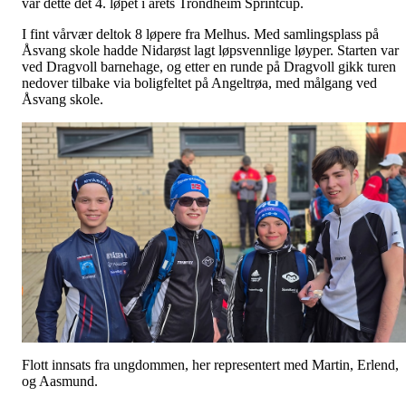
var dette det 4. løpet i årets Trondheim Sprintcup.
I fint vårvær deltok 8 løpere fra Melhus. Med samlingsplass på
Åsvang skole hadde Nidarøst lagt løpsvennlige løyper. Starten var
ved Dragvoll barnehage, og etter en runde på Dragvoll gikk turen
nedover tilbake via boligfeltet på Angeltrøa, med målgang ved
Åsvang skole.
Flott innsats fra ungdommen, her representert med Martin, Erlend,
og Aasmund.