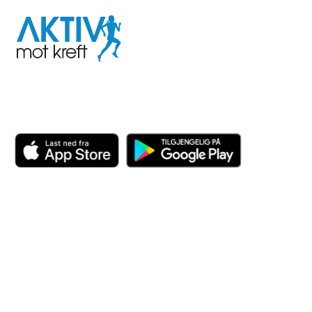
Aktiv
mot
kreft
Last ned appen her