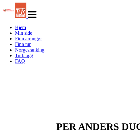
Veksle
navigasjon
Hjem
Min side
Finn arrangør
Finn tur
Norgesranking
Turblogg
FAQ
PER ANDERS DU