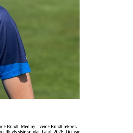
Tveide Rundt. Med ny Tveide Rundt rekord,
pentligvis siste søndag i april 2026. Det var