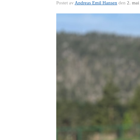
Postet av
Andreas Emil Hansen
den
2. mai