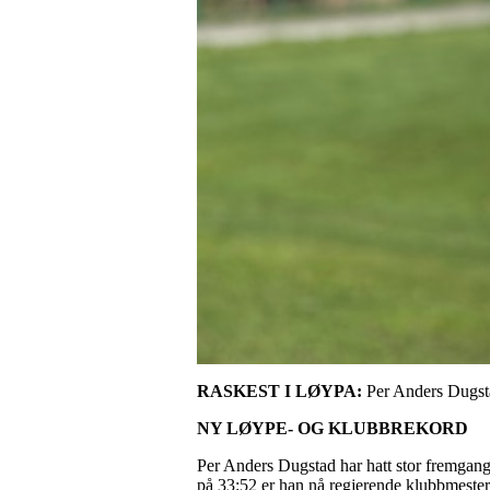
RASKEST I LØYPA:
Per Anders Dugst
NY LØYPE- OG KLUBBREKORD
Per Anders Dugstad har hatt stor fremgang 
på 33:52 er han nå regjerende klubbmester! D