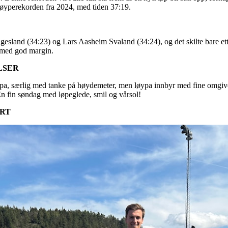
yperekorden fra 2024, med tiden 37:19.
esland (34:23) og Lars Aasheim Svaland (34:24), og det skilte bare ett
a med god margin.
LSER
pa, særlig med tanke på høydemeter, men løypa innbyr med fine omgivel
 En fin søndag med løpeglede, smil og vårsol!
RT