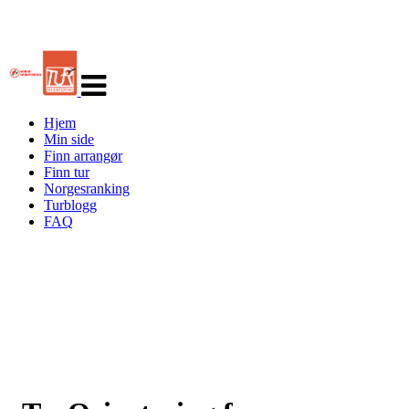
Veksle
navigasjon
Hjem
Min side
Finn arrangør
Finn tur
Norgesranking
Turblogg
FAQ