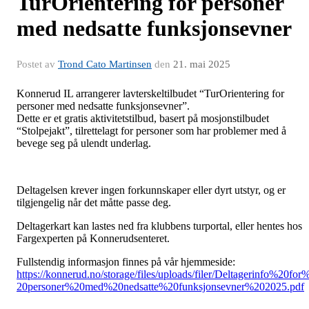
TurOrientering for personer
med nedsatte funksjonsevner
Postet av
Trond Cato Martinsen
den
21. mai 2025
Konnerud IL arrangerer lavterskeltilbudet “TurOrientering for
personer med nedsatte funksjonsevner”.
Dette er et gratis aktivitetstilbud, basert på mosjonstilbudet
“Stolpejakt”, tilrettelagt for personer som har problemer med å
bevege seg på ulendt underlag.
Deltagelsen krever ingen forkunnskaper eller dyrt utstyr, og er
tilgjengelig når det måtte passe deg.
Deltagerkart kan lastes ned fra klubbens turportal, eller hentes hos
Fargexperten på Konnerudsenteret.
Fullstendig informasjon finnes på vår hjemmeside:
https://konnerud.no/storage/files/uploads/filer/Deltagerinfo%20for
20personer%20med%20nedsatte%20funksjonsevner%202025.pdf