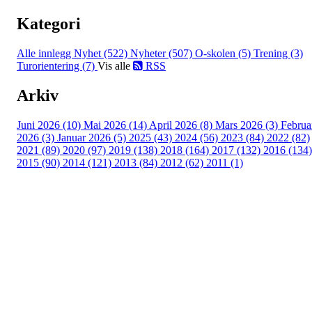
Kategori
Alle innlegg
Nyhet (522)
Nyheter (507)
O-skolen (5)
Trening (3)
Turorientering (7)
Vis alle
RSS
Arkiv
Juni 2026 (10)
Mai 2026 (14)
April 2026 (8)
Mars 2026 (3)
Februa
2026 (3)
Januar 2026 (5)
2025 (43)
2024 (56)
2023 (84)
2022 (82)
2021 (89)
2020 (97)
2019 (138)
2018 (164)
2017 (132)
2016 (134)
2015 (90)
2014 (121)
2013 (84)
2012 (62)
2011 (1)
Turorientering.no er den offisielle portalen for
turorientering på nett fra Norges