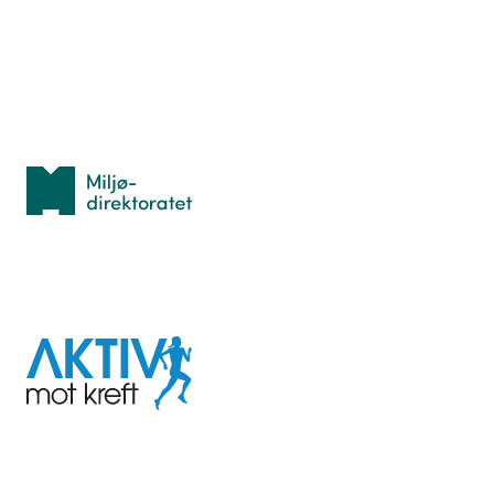
Idrettsbutikken
Personvern
Med støtte fra
Miljødirektoratet
I samarbeid med
Aktiv
mot
kreft
Last ned appen her