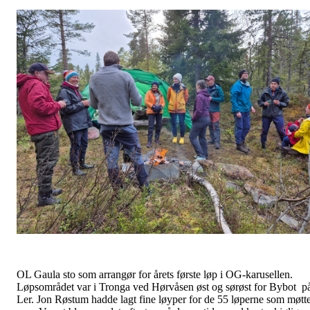
OL Gaula sto som arrangør for årets første løp i OG-karusellen.
Løpsområdet var i Tronga ved Hørvåsen øst og sørøst for Bybot p
Ler. Jon Røstum hadde lagt fine løyper for de 55 løperne som møtt