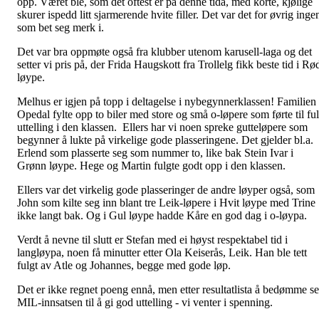
opp. Været ble, som det oftest er på denne tida, med korte, kjølige
skurer ispedd litt sjarmerende hvite filler. Det var det for øvrig inge
som bet seg merk i.
Det var bra oppmøte også fra klubber utenom karusell-laga og det
setter vi pris på, der Frida Haugskott fra Trollelg fikk beste tid i Rø
løype.
Melhus er igjen på topp i deltagelse i nybegynnerklassen! Familien
Opedal fylte opp to biler med store og små o-løpere som førte til ful
uttelling i den klassen. Ellers har vi noen spreke gutteløpere som
begynner å lukte på virkelige gode plasseringene. Det gjelder bl.a.
Erlend som plasserte seg som nummer to, like bak Stein Ivar i
Grønn løype. Hege og Martin fulgte godt opp i den klassen.
Ellers var det virkelig gode plasseringer de andre løyper også, som
John som kilte seg inn blant tre Leik-løpere i Hvit løype med Trine
ikke langt bak. Og i Gul løype hadde Kåre en god dag i o-løypa.
Verdt å nevne til slutt er Stefan med ei høyst respektabel tid i
langløypa, noen få minutter etter Ola Keiserås, Leik. Han ble tett
fulgt av Atle og Johannes, begge med gode løp.
Det er ikke regnet poeng ennå, men etter resultatlista å bedømme se
MIL-innsatsen til å gi god uttelling - vi venter i spenning.