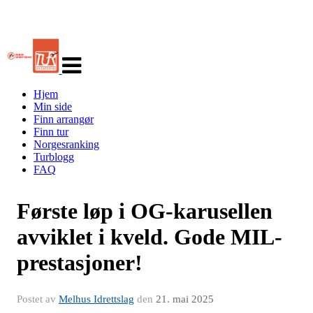
Veksle
navigasjon
Hjem
Min side
Finn arrangør
Finn tur
Norgesranking
Turblogg
FAQ
Første løp i OG-karusellen
avviklet i kveld. Gode MIL-
prestasjoner!
Postet av
Melhus Idrettslag
den
21. mai 2025