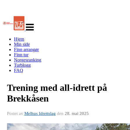
Veksle
navigasjon
Hjem
Min side
Finn arrangør
Finn tur
Norgesranking
Turblogg
FAQ
Trening med all-idrett på
Brekkåsen
Postet av
Melhus Idrettslag
den
28. mai 2025