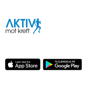
I samarbeid med
Aktiv
mot
kreft
Last ned appen her