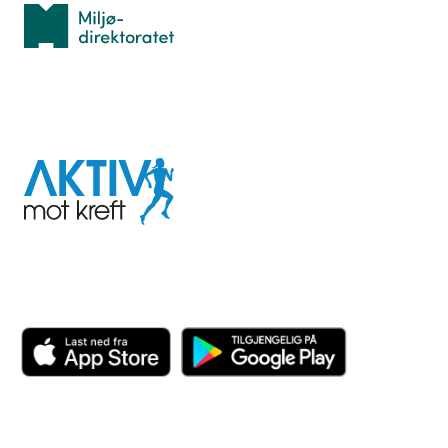
Miljødirektoratet
I samarbeid med
Aktiv
mot
kreft
Last ned appen her