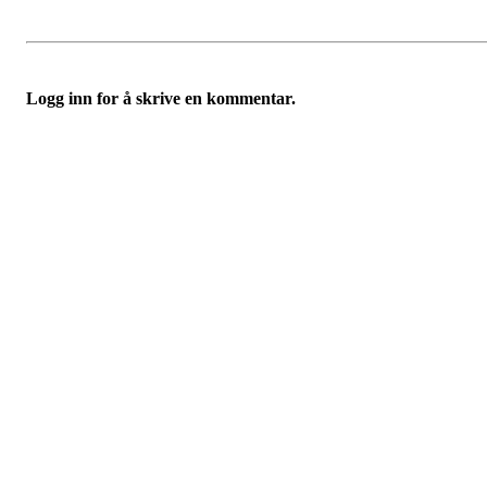
Logg inn for å skrive en kommentar.
Turorientering.no er den offisielle portalen for
turorientering på nett fra Norges
Orienteringsforbund.
© 2022 — Norges Orienteringsforbund