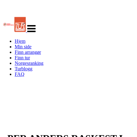
Veksle
navigasjon
Hjem
Min side
Finn arrangør
Finn tur
Norgesranking
Turblogg
FAQ