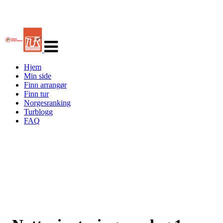
Veksle
navigasjon
Hjem
Min side
Finn arrangør
Finn tur
Norgesranking
Turblogg
FAQ