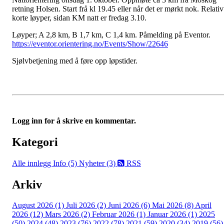
retning Holsen. Start frå kl 19.45 eller når det er mørkt nok. Relativ
korte løyper, sidan KM natt er fredag 3.10.
Løyper; A 2,8 km, B 1,7 km, C 1,4 km. Påmelding på Eventor.
https://eventor.orientering.no/Events/Show/22646
Sjølvbetjening med å føre opp løpstider.
Logg inn for å skrive en kommentar.
Kategori
Alle innlegg
Info (5)
Nyheter (3)
RSS
Arkiv
August 2026 (1)
Juli 2026 (2)
Juni 2026 (6)
Mai 2026 (8)
April
2026 (12)
Mars 2026 (2)
Februar 2026 (1)
Januar 2026 (1)
2025
(50)
2024 (48)
2023 (76)
2022 (78)
2021 (59)
2020 (34)
2019 (56)