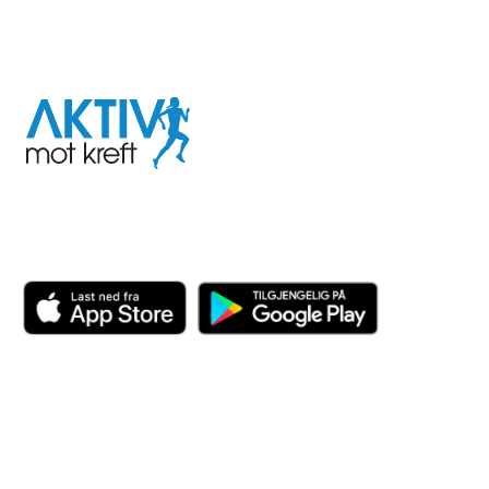
I samarbeid med
Aktiv
mot
kreft
Last ned appen her