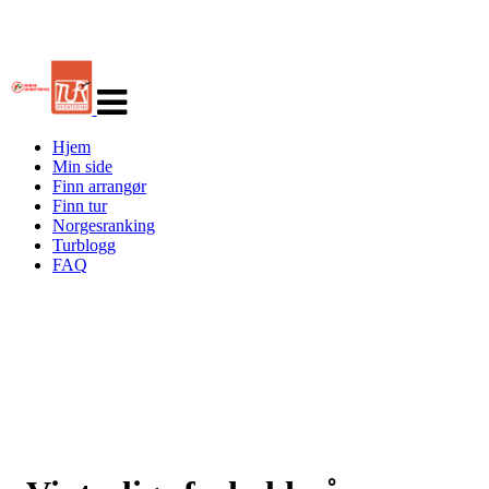
Veksle
navigasjon
Hjem
Min side
Finn arrangør
Finn tur
Norgesranking
Turblogg
FAQ