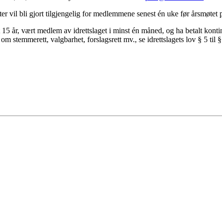
er vil bli gjort tilgjengelig for medlemmene senest én uke før årsmøtet 
15 år, vært medlem av idrettslaget i minst én måned, og ha betalt kon
m stemmerett, valgbarhet, forslagsrett mv., se idrettslagets lov § 5 til §