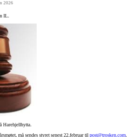
an 2026
n IL.
å Harehjellhytta.
rsmøtet, må sendes styret senest 22.februar til
post@trosken.com
.