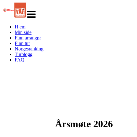
Veksle
navigasjon
Hjem
Min side
Finn arrangør
Finn tur
Norgesranking
Turblogg
FAQ
Årsmøte 2026