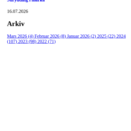
16.07.2026
Arkiv
Mars 2026 (4)
Februar 2026 (8)
Januar 2026 (2)
2025 (22)
2024
(107)
2023 (98)
2022 (71)
Turorientering.no er den offisielle portalen for
turorientering på nett fra Norges
Orienteringsforbund.