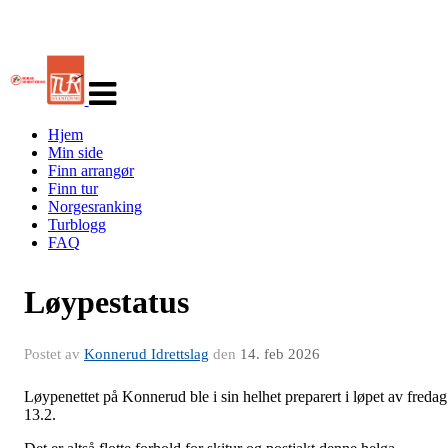
Veksle
navigasjon
Hjem
Min side
Finn arrangør
Finn tur
Norgesranking
Turblogg
FAQ
Løypestatus
Postet av
Konnerud Idrettslag
den
14. feb 2026
Løypenettet på Konnerud ble i sin helhet preparert i løpet av fredag
13.2.