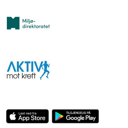
Med støtte fra
Miljødirektoratet
I samarbeid med
Aktiv
mot
kreft
Last ned appen her