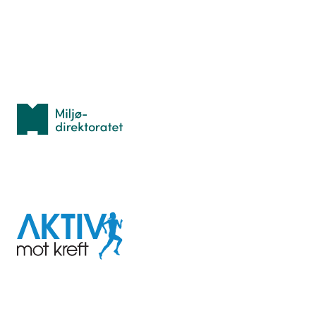
Idrettsbutikken
Personvern
Med støtte fra
Miljødirektoratet
I samarbeid med
Aktiv
mot
kreft
Last ned appen her