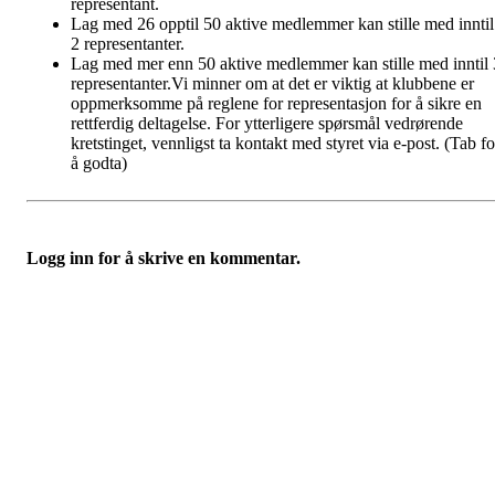
representant.
Lag med 26 opptil 50 aktive medlemmer kan stille med inntil
2 representanter.
Lag med mer enn 50 aktive medlemmer kan stille med inntil 
representanter.
Vi minner om at det er viktig at klubbene er
oppmerksomme på reglene for representasjon for å sikre en
rettferdig deltagelse. For ytterligere spørsmål vedrørende
kretstinget, vennligst ta kontakt med styret via e-post.
(Tab fo
å godta)
Logg inn for å skrive en kommentar.
Turorientering.no er den offisielle portalen for
turorientering på nett fra Norges