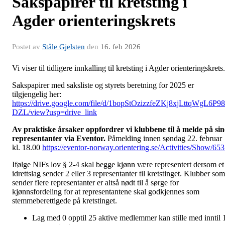
Sakspapirer til kretsting i
Agder orienteringskrets
Postet av
Ståle Gjelsten
den
16. feb 2026
Vi viser til tidligere innkalling til kretsting i Agder orienteringskrets.
Sakspapirer med saksliste og styrets beretning for 2025 er
tilgjengelig her:
https://drive.google.com/file/d/1bopStOzizzfeZKj8xjLttqWgL6P98
DZL/view?usp=drive_link
Av praktiske årsaker oppfordrer vi klubbene til å melde på sin
representanter via Eventor.
Påmelding innen søndag 22. februar
kl. 18.00
https://eventor-norway.orientering.se/Activities/Show/65
Ifølge NIFs lov § 2-4 skal begge kjønn være representert dersom et
idrettslag sender 2 eller 3 representanter til kretstinget. Klubber som
sender flere representanter er altså nødt til å sørge for
kjønnsfordeling for at representantene skal godkjennes som
stemmeberettigede på kretstinget.
Lag med 0 opptil 25 aktive medlemmer kan stille med inntil 