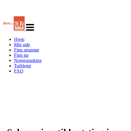
Veksle
navigasjon
Hjem
Min side
Finn arrangør
Finn tur
Norgesranking
Turblogg
FAQ