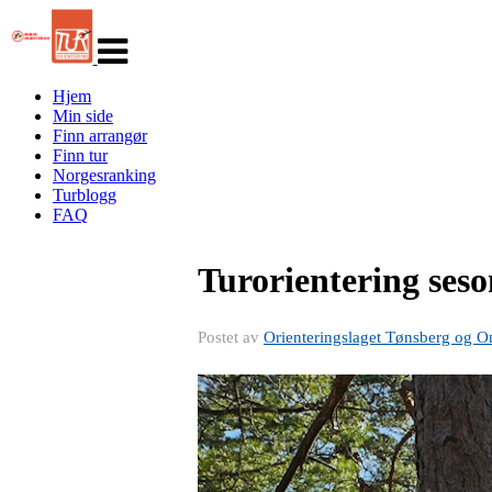
Veksle
navigasjon
Hjem
Min side
Finn arrangør
Finn tur
Norgesranking
Turblogg
FAQ
Turorientering ses
Postet av
Orienteringslaget Tønsberg og 