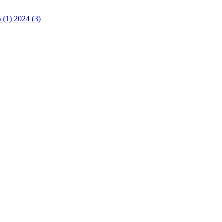
5 (1)
2024 (3)
 turorientering på nett fra Norges Orienteringsforb