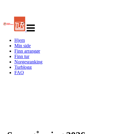
Veksle
navigasjon
Hjem
Min side
Finn arrangør
Finn tur
Norgesranking
Turblogg
FAQ