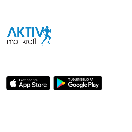
I samarbeid med
Aktiv
mot
kreft
Last ned appen her