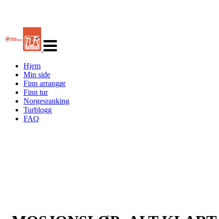
Veksle
navigasjon
Hjem
Min side
Finn arrangør
Finn tur
Norgesranking
Turblogg
FAQ