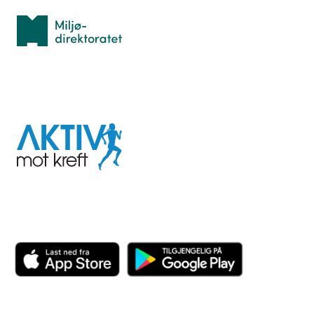
Miljødirektoratet
I samarbeid med
Aktiv
mot
kreft
Last ned appen her