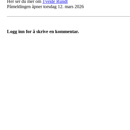
Her ser du mer om
Tveide Rundt
Påmeldingen åpner torsdag 12. mars 2026
Logg inn for å skrive en kommentar.
Turorientering.no er den offisielle portalen for
turorientering på nett fra Norges
Orienteringsforbund.
© 2022 — Norges Orienteringsforbund