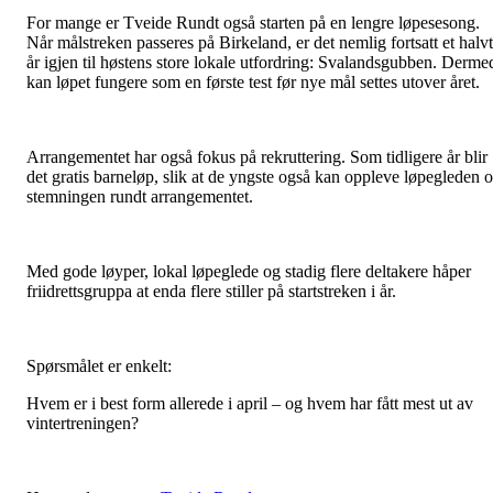
For mange er Tveide Rundt også starten på en lengre løpesesong.
Når målstreken passeres på Birkeland, er det nemlig fortsatt et halvt
år igjen til høstens store lokale utfordring: Svalandsgubben. Derme
kan løpet fungere som en første test før nye mål settes utover året.
Arrangementet har også fokus på rekruttering. Som tidligere år blir
det gratis barneløp, slik at de yngste også kan oppleve løpegleden 
stemningen rundt arrangementet.
Med gode løyper, lokal løpeglede og stadig flere deltakere håper
friidrettsgruppa at enda flere stiller på startstreken i år.
Spørsmålet er enkelt:
Hvem er i best form allerede i april – og hvem har fått mest ut av
vintertreningen?