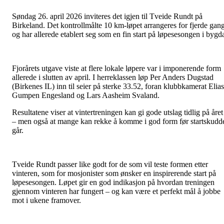
Søndag 26. april 2026 inviteres det igjen til Tveide Rundt på
Birkeland. Det kontrollmålte 10 km-løpet arrangeres for fjerde gang
og har allerede etablert seg som en fin start på løpesesongen i bygd
Fjorårets utgave viste at flere lokale løpere var i imponerende form
allerede i slutten av april. I herreklassen løp Per Anders Dugstad
(Birkenes IL) inn til seier på sterke 33.52, foran klubbkamerat Elias
Gumpen Engesland og Lars Aasheim Svaland.
Resultatene viser at vintertreningen kan gi gode utslag tidlig på året
– men også at mange kan rekke å komme i god form før startskudd
går.
Tveide Rundt passer like godt for de som vil teste formen etter
vinteren, som for mosjonister som ønsker en inspirerende start på
løpesesongen. Løpet gir en god indikasjon på hvordan treningen
gjennom vinteren har fungert – og kan være et perfekt mål å jobbe
mot i ukene framover.