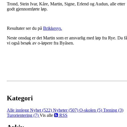
Trond, Stein Ivar, Kåre, Martin, Signe, Erlend og Audun, alle etter
godt gjennomførte løp.
Resultater ser du på
Brikkesys.
Neste onsdag er det Martin som er ansvarlig med løp fra Rye. Da få
vi også besøk av o-løpere fra Byåsen.
Kategori
Alle innlegg
Nyhet (522)
Nyheter (507)
O-skolen (5)
Trening (3)
Turorientering (7)
Vis alle
RSS