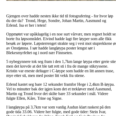
Gjengen over hadde nesten ikke tid til fotografering - for hvor løp
du der da? Trond, Hege, Sondre, Johan Martin, Aasmund og
Erlend. Isa er her i teten!
Oppmøtet var upåklagelig i en noe surt vårvær, men regnet holdt s
borte fra løpsområdet. Eivind hadde lagt fire løyper som alle fikk
besøk av løpere. Løpsterrenget strakte seg i vest mot stuprekkene ø
av Onstjønna. I sør hadde langløypa poster lengst sør i
Blekesmyrfeltet og i nord nær Finnseten.
5 nybegynnere tok seg fram i den 1,7km lange løypa etter greie stie
men det krevde at det ble tatt rett sti i fra de mange stikryssene.
Kristin var eneste deltager i C-løype som hadde en litt annen trase,
mye etter sti, men med poster litt vekk fra stiene.
Erlend kastet seg bare 12 sekunder framfor Hege i 2,4km B-løypa.
Vel to minutter bak der igjen kom det et trekløver med Aasmund,
Martin og Trond hvor det skilte bare 33 sekunder i mål. Videre
fulgte Ellen, Kåre, Trine og Signe.
I langløypa på 3,7km var som vanlig Audun klart raskest på den
gode tida 33.06. Videre her fulgte, med gode tider: Stein Ivar,