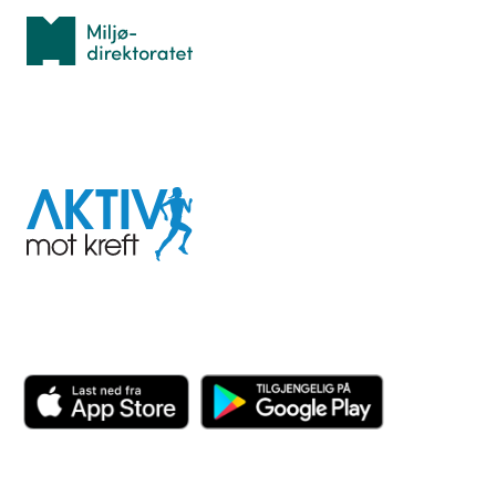
Miljødirektoratet
I samarbeid med
Aktiv
mot
kreft
Last ned appen her