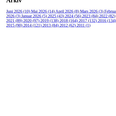
Arkiv
Juni 2026 (10)
Mai 2026 (14)
April 2026 (8)
Mars 2026 (3)
Februa
2026 (3)
Januar 2026 (5)
2025 (43)
2024 (56)
2023 (84)
2022 (82)
2021 (89)
2020 (97)
2019 (138)
2018 (164)
2017 (132)
2016 (134)
2015 (90)
2014 (121)
2013 (84)
2012 (62)
2011 (1)
Turorientering.no er den offisielle portalen for
turorientering på nett fra Norges
Orienteringsforbund.
© 2022 — Norges Orienteringsforbund