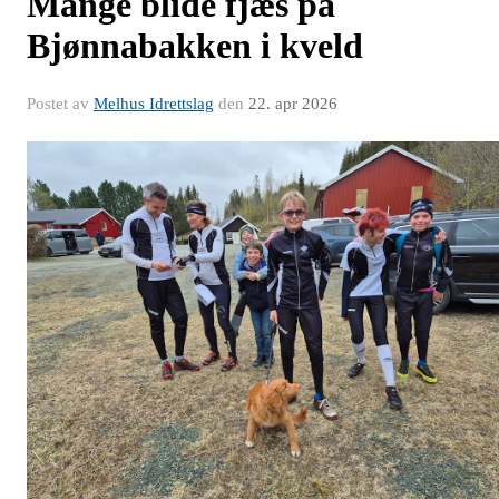
Mange blide fjæs på
Bjønnabakken i kveld
Postet av
Melhus Idrettslag
den
22. apr 2026