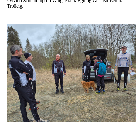
Øyvind Schelderup fra Wing, Frank Egil og Geir Paulsen fra
Trollelg.