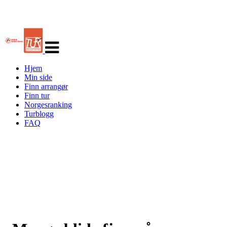
Veksle
navigasjon
Hjem
Min side
Finn arrangør
Finn tur
Norgesranking
Turblogg
FAQ