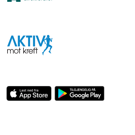
I samarbeid med
Aktiv
mot
kreft
Last ned appen her