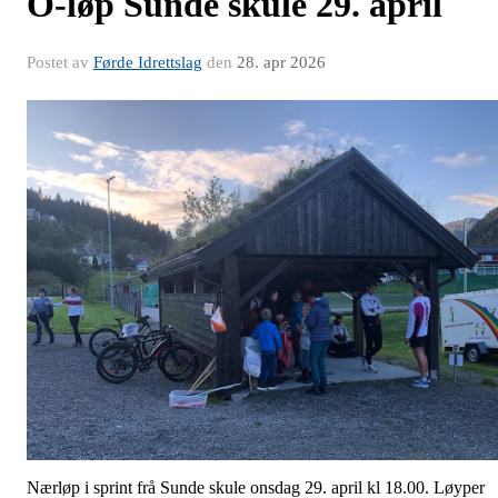
O-løp Sunde skule 29. april
Postet av
Førde Idrettslag
den
28. apr 2026
Nærløp i sprint frå Sunde skule onsdag 29. april kl 18.00. Løyper