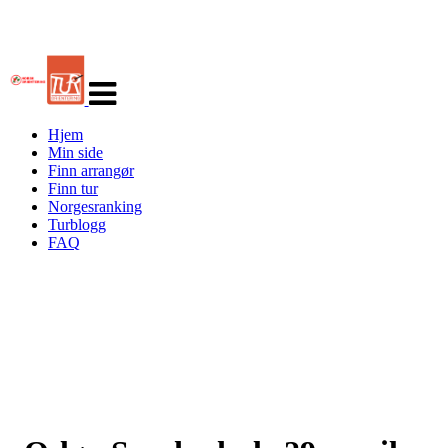
Veksle
navigasjon
Hjem
Min side
Finn arrangør
Finn tur
Norgesranking
Turblogg
FAQ