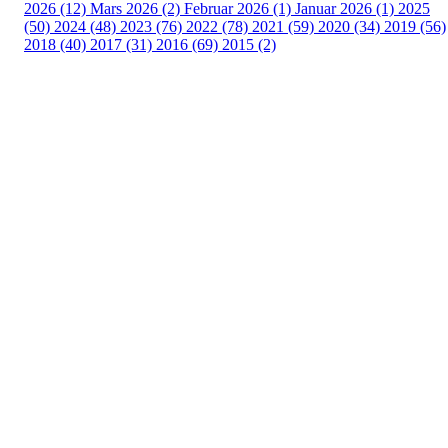
2026 (12)
Mars 2026 (2)
Februar 2026 (1)
Januar 2026 (1)
2025
(50)
2024 (48)
2023 (76)
2022 (78)
2021 (59)
2020 (34)
2019 (56)
2018 (40)
2017 (31)
2016 (69)
2015 (2)
Turorientering.no er den offisielle portalen for
turorientering på nett fra Norges
Orienteringsforbund.
© 2022 — Norges Orienteringsforbund
Info