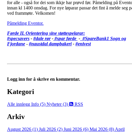
for alle - også for dei som ikkje har prøvd før. Påmelding på Evento
innan kl 1400 onsdag. For nye løparar passar det fint å melde seg p
ved frammøte. Velkomen!
Påmelding Eventor.
Førde IL Orientering sine støttespelarar:
#specsavers
-
#dale rør
-
#spar førde
-
#SpareBank1 Sogn og
Fjordane
-
#
naustdal dampbakeri
-
#enivest
Logg inn for å skrive en kommentar.
Kategori
Alle innlegg
Info (5)
Nyheter (3)
RSS
Arkiv
August 2026 (1)
Juli 2026 (2)
Juni 2026 (6)
Mai 2026 (8)
April