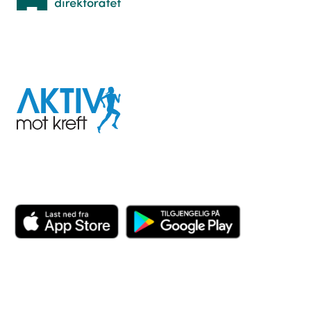
I samarbeid med
Aktiv
mot
kreft
Last ned appen her