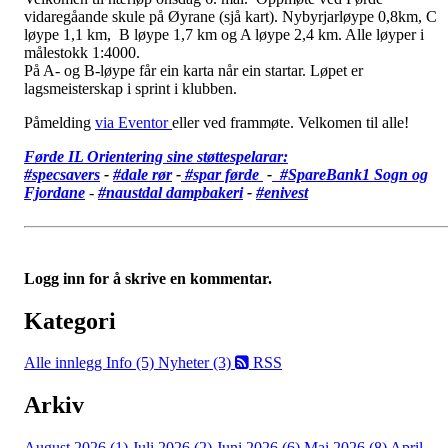
vidaregåande skule på Øyrane (sjå kart). Nybyrjarløype 0,8km, C
løype 1,1 km, B løype 1,7 km og A løype 2,4 km. Alle løyper i
målestokk 1:4000.
På A- og B-løype får ein karta når ein startar. Løpet er
lagsmeisterskap i sprint i klubben.
Påmelding
via Eventor
eller ved frammøte. Velkomen til alle!
Førde IL Orientering sine støttespelarar:
#specsavers
-
#dale rør
-
#spar førde
-
#SpareBank1 Sogn og
Fjordane
-
#
naustdal dampbakeri
-
#enivest
Logg inn for å skrive en kommentar.
Kategori
Alle innlegg
Info (5)
Nyheter (3)
RSS
Arkiv
August 2026 (1)
Juli 2026 (2)
Juni 2026 (6)
Mai 2026 (8)
April