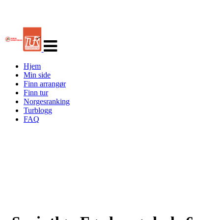
Veksle
navigasjon
Hjem
Min side
Finn arrangør
Finn tur
Norgesranking
Turblogg
FAQ