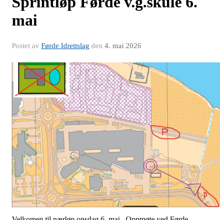
Sprintløp Førde v.g.skule 6.
mai
Postet av
Førde Idrettslag
den
4. mai 2026
Velkomen til nærløp onsdag 6. mai. Oppmøte ved Førde