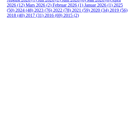
2026 (12)
Mars 2026 (2)
Februar 2026 (1)
Januar 2026 (1)
2025
(50)
2024 (48)
2023 (76)
2022 (78)
2021 (59)
2020 (34)
2019 (56)
2018 (40)
2017 (31)
2016 (69)
2015 (2)
Turorientering.no er den offisielle portalen for
turorientering på nett fra Norges
Orienteringsforbund.
© 2022 — Norges Orienteringsforbund