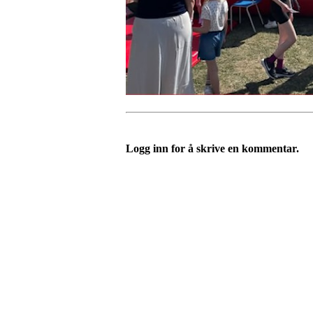
Logg inn for å skrive en kommentar.
Turorientering.no er den offisielle portalen for