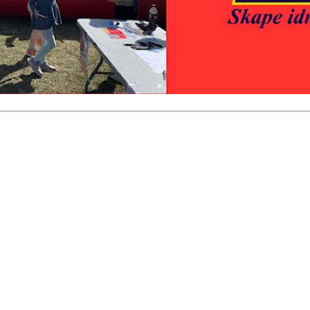
 turorientering på nett fra Norges Orienteringsforb