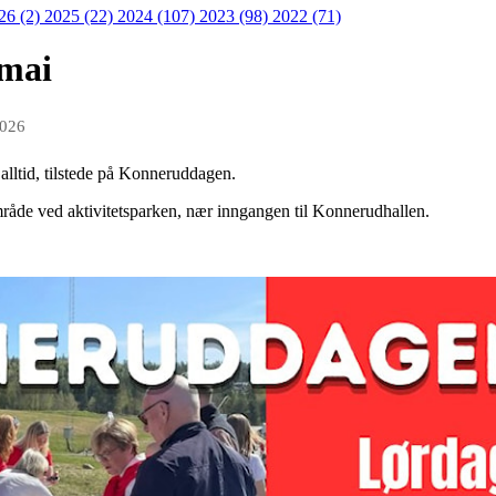
26 (2)
2025 (22)
2024 (107)
2023 (98)
2022 (71)
mai
2026
alltid, tilstede på Konneruddagen.
mråde ved aktivitetsparken, nær inngangen til Konnerudhallen.