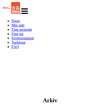
Veksle
navigasjon
Hjem
Min side
Finn arrangør
Finn tur
Norgesranking
Turblogg
FAQ
Arkiv