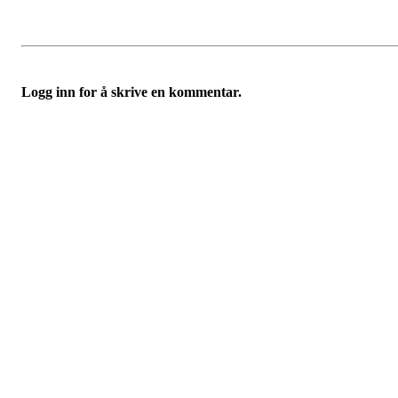
Logg inn for å skrive en kommentar.
Turorientering.no er den offisielle portalen for
turorientering på nett fra Norges
Orienteringsforbund.
© 2022 — Norges Orienteringsforbund