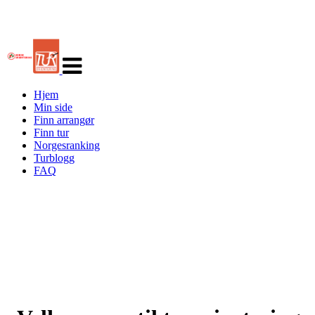
Veksle
navigasjon
Hjem
Min side
Finn arrangør
Finn tur
Norgesranking
Turblogg
FAQ