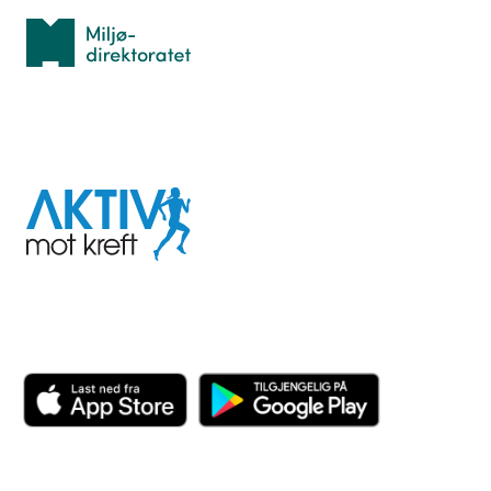
Miljødirektoratet
I samarbeid med
Aktiv
mot
kreft
Last ned appen her