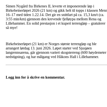
Simen Nygård fra Birkenes IL leverte et imponerende løp i
Birkebeinerløpet 2026 (21 km) og gikk helt til topps i klassen Men
16–17 med tiden 1.22.14. Det gir en snittfart på ca. 15,3 km/t (ca.
3:55 min/km) gjennom den krevende fjelløypa mellom Rena og
Lillehammer. En solid prestasjon i et kupert terrengløp – gratulerer
så mye!
Birkebeinerløpet (21 km) er Norges største terrengløp og ble
arrangert lørdag 13. juni 2026. Løpet starter ved Sjusjøen
langrennsarena, går gjennom variert skogsterreng (600 høydemeter
nedstigning), og har målgang ved Håkons Hall i Lillehammer.
Logg inn for å skrive en kommentar.