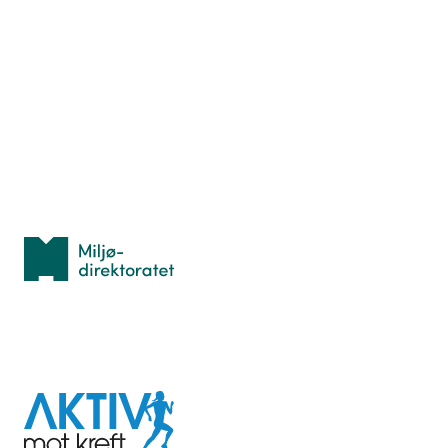
Nyttige ressurser
Hva er TurOrientering?
Lær orientering
Idrettsbutikken
Personvern
Med støtte fra
Miljødirektoratet
I samarbeid med
Aktiv
mot
kreft