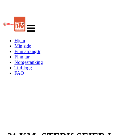
Veksle
navigasjon
Hjem
Min side
Finn arrangør
Finn tur
Norgesranking
Turblogg
FAQ