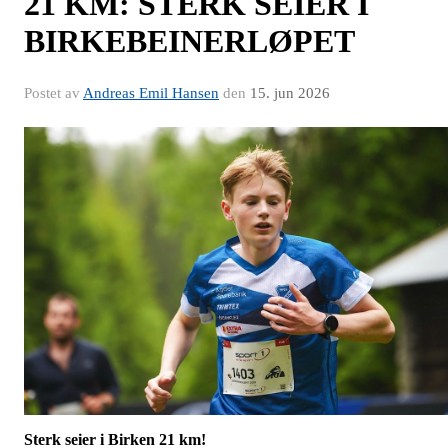
21 KM: STERK SEIER I
BIRKEBEINERLØPET
Postet av
Andreas Emil Hansen
den
15. jun 2026
Sterk seier i Birken 21 km!