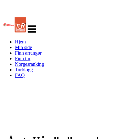
Veksle
navigasjon
Hjem
Min side
Finn arrangør
Finn tur
Norgesranking
Turblogg
FAQ