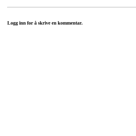
Logg inn for å skrive en kommentar.
Turorientering.no er den offisielle portalen for
turorientering på nett fra Norges
Orienteringsforbund.
© 2022 — Norges Orienteringsforbund