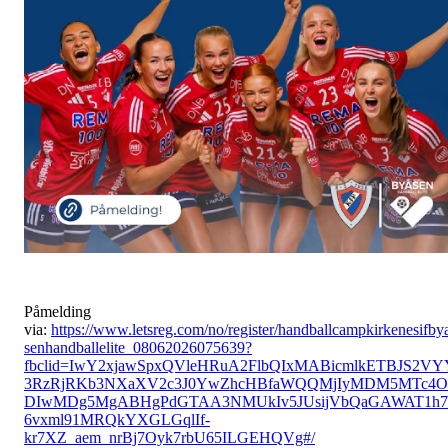
Påmelding
via:
https://www.letsreg.com/no/register/handballcampkirkenesifby
senhandballelite_08062026075639?
fbclid=IwY2xjawSpxQVleHRuA2FlbQIxMABicmlkETBJS2VY
3RzRjRKb3NXaXV2c3J0YwZhcHBfaWQQMjIyMDM5MTc4O
DIwMDg5MgABHgPdGTAA3NMUkIv5JUsijVbQaGAWAT1h7
6vxml91MRQkYXGLGqlIf-
kr7XZ_aem_nrBj7Oyk7rbU65ILGEHQVg#/