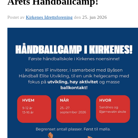
Årets Håndballcamp!
Postet av
Kirkenes Idrettsforening
den
25. jun 2026