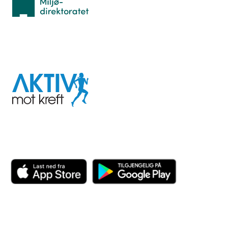
I samarbeid med
Aktiv
mot
kreft
Last ned appen her