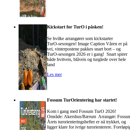
Kickstart for TurO i påsken!
Se hvilke arrangører som kickstarter
TurO‑sesongen! Image Caption Våren er på
vei, vinterpostene pakkes snart bort – og
TurO‑sesongen 2026 er i gang! Snart spirer
både hvitveis, blåveis og turglede over hele
land
Les mer
Fossum TurOrientering har startet!
Kom i gang med Fossum TurO 2026!
Område: Akershus/Bærum Arrangør: Fossu
Årets turorienteringshefter er nå trykket, og
ligger klare for ivrige turorienterere. Foreløpi