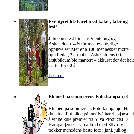
Eventyret ble feiret med kaker, taler og
fest!
Jubileumsfest for TurOrientering og
Askeladden – 60 år med eventyrlige
opplevelser Mer enn 100 mennesker møtte
opp fredag 22. mai da Askeladdens 60-
årsjubileum ble markert – akkurat der det hel
startet for 60 å
Les mer
Bli med på sommerens Foto-kampanje!
Bli med på sommerens Foto-kampanje! Har
du tatt et fint bilde på tur? Nå har du sjansen t
å vinne kule premier fra Silva Products! ✨.
Kampanjen er i samarbeid med Silva. Vi
trekker månedens beste foto i juni, juli og