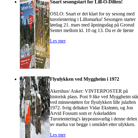
Snart sesongstart for Lill-O-Dilten!
OSLO: Snart er det klart for ny sesong med
turorientering i Lillomarka! Sesongen starter
lørdag 21. mars med åpningsdag på Grorud
Senter mellom kl. 10 og 13. Da er de første
Les mer
Flyulykken ved Myggheim i 1972
Akershus/ Asker: VINTERPOSTER på
historisk plass. Post 9 like ved Myggheim stå
ved minnestøtten for flyulykken lille julaften
1972. Ivrig deltaker Vidar Ekstrøm, og Jon
Arvid Fossum som er Askeladden
Turorientering's løypeansvarlig i denne delen
av marka var begge i området etter ulykken.
Les mer