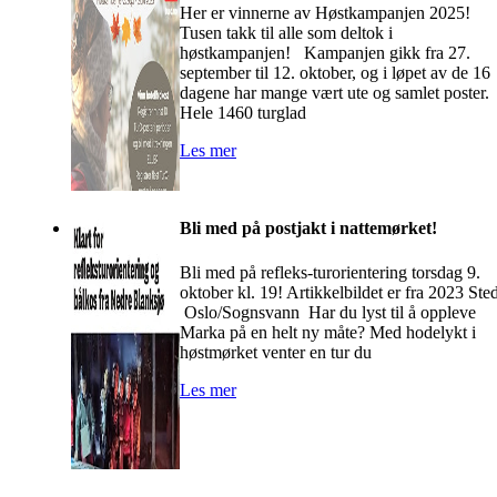
Her er vinnerne av Høstkampanjen 2025!
Tusen takk til alle som deltok i
høstkampanjen! Kampanjen gikk fra 27.
september til 12. oktober, og i løpet av de 16
dagene har mange vært ute og samlet poster.
Hele 1460 turglad
Les mer
Bli med på postjakt i nattemørket!
Bli med på refleks-turorientering torsdag 9.
oktober kl. 19! Artikkelbildet er fra 2023 Sted
Oslo/Sognsvann Har du lyst til å oppleve
Marka på en helt ny måte? Med hodelykt i
høstmørket venter en tur du
Les mer