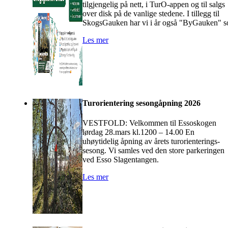
tilgjengelig på nett, i TurO-appen og til salgs
over disk på de vanlige stedene. I tillegg til
SkogsGauken har vi i år også "ByGauken" s
Les mer
Turorientering sesongåpning 2026
VESTFOLD: Velkommen til Essoskogen
lørdag 28.mars kl.1200 – 14.00 En
uhøytidelig åpning av årets turorienterings-
sesong. Vi samles ved den store parkeringen
ved Esso Slagentangen.
Les mer