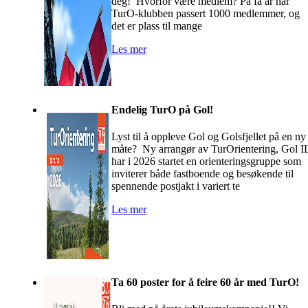
deg! Hvorfor være medlem? På få år har
TurO-klubben passert 1000 medlemmer, og
det er plass til mange
Les mer
Endelig TurO på Gol!
Lyst til å oppleve Gol og Golsfjellet på en ny
måte? Ny arrangør av TurOrientering, Gol I
har i 2026 startet en orienteringsgruppe som
inviterer både fastboende og besøkende til
spennende postjakt i variert te
Les mer
Ta 60 poster for å feire 60 år med TurO!