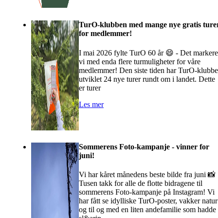
TurO-klubben med mange nye gratis ture
for medlemmer!
I mai 2026 fylte TurO 60 år 😄 - Det markere
vi med enda flere turmuligheter for våre
medlemmer! Den siste tiden har TurO-klubb
utviklet 24 nye turer rundt om i landet. Dette
er turer
Les mer
Sommerens Foto-kampanje - vinner for
juni!
Vi har kåret månedens beste bilde fra juni 📸
Tusen takk for alle de flotte bidragene til
sommerens Foto-kampanje på Instagram! Vi
har fått se idylliske TurO-poster, vakker natur
og til og med en liten andefamilie som hadde