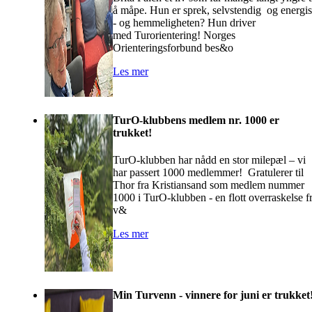
å måpe. Hun er sprek, selvstendig og energi
- og hemmeligheten? Hun driver
med Turorientering! Norges
Orienteringsforbund bes&o
Les mer
TurO-klubbens medlem nr. 1000 er
trukket!
TurO-klubben har nådd en stor milepæl – vi
har passert 1000 medlemmer! Gratulerer til
Thor fra Kristiansand som medlem nummer
1000 i TurO-klubben - en flott overraskelse f
v&
Les mer
Min Turvenn - vinnere for juni er trukket