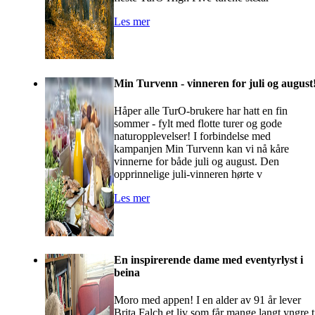
Les mer
Min Turvenn - vinneren for juli og august
Håper alle TurO-brukere har hatt en fin
sommer - fylt med flotte turer og gode
naturopplevelser! I forbindelse med
kampanjen Min Turvenn kan vi nå kåre
vinnerne for både juli og august. Den
opprinnelige juli-vinneren hørte v
Les mer
En inspirerende dame med eventyrlyst i
beina
Moro med appen! I en alder av 91 år lever
Brita Falch et liv som får mange langt yngre t