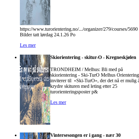
https://www.turorientering.no/.../organizer/279/courses/5690
Bilder tatt lørdag 24.1.26 Po
Les mer
Skiorientering - skitur-O - Kregneskjølen
TRONDHEIM / Melhus: Bli med på
skiorientering - Ski-TurO Melhus Orientering
inviterer til «Ski-TurO», der det nå er mulig 
krydre skituren med leting etter 25
turorienteringsposter p&
Les mer
Vintersesongen er i gang - nær 30