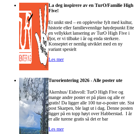
La deg inspirere av en TurO/Familie High
Five!
Et unikt sted – en opplevelse fylt med kultur,
historie eller familievennlige høydepunkt Ette
en vellykket lansering av TurO High Five i
fjor, er vi tilbake i år og enda sterkere.
Konseptet er nemlig utviklet med en ny
variant spesielt
Les mer
Turorientering 2026 - Alle poster ute
Akershus/ Eidsvoll: TurO High Five og
mange andre poster er på plass og alle er
gratis! Da ligger alle 100 tur-o-poster ute. Sis
post Skarpen, ble lagt ut i dag. Denne posten
ligger på en topp høyt over Habberstad. I år
er alle turene gratis så det er bar
Les mer