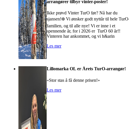
arrangører tilbyr vinter-poster!
Ikke prøvd Vinter TurO før? Nå har du
sjansen!❄️ Vi ønsker godt nyttår til hele TurO
familien, og til alle nye! Vi er inne i et
spennende år, for i 2026 er TurO 60 år!!
Vinteren har ankommet, og vi h&arin
Les mer
Lillomarka OL er Årets TurO-arrangør!
«Stor stas å få denne prisen!»
Les mer