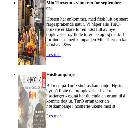
Min Turvenn - vinneren for september
er....
Høsten har ankommet, med frisk luft og snart
fargesprakende natur. Vi håper alle TurO-
brukere er klare for en høst full av nye
opplevelser og flotte turer i skog og mark. I
forbindelse med kampanjen Min Turvenn ka
vi nå avsl&os
Les mer
Høstkampanje
Bli med på TurO sin høstkampanje! Høsten
byr på flotte naturopplevelser i vakre
høstfarger - og nå har du enda en grunn til å
komme deg ut. TurO arrangerer en
høstkampanje i høstferie-ukene med st
Les mer