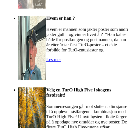
Hvem er han ?
Hvem er mannen som jakter poster som andr
jakter gull – og vinner hvert år? "Han kalles
både for postkongen og postmannen, da han
år etter år tar flest TurO-poster – et ekte
forbilde for TurO-entusiaster og
Les mer
Velg en TurO High Five i skogens
festdrakt!
Sommersesongen går mot slutten - din sjanse
til å oppleve høstfargene i kombinasjon med
TurO High Five! Utnytt høsten i flotte farger
på å oppdage nye områder og nye poster. De
fleste TurO High Five-turene st&ar