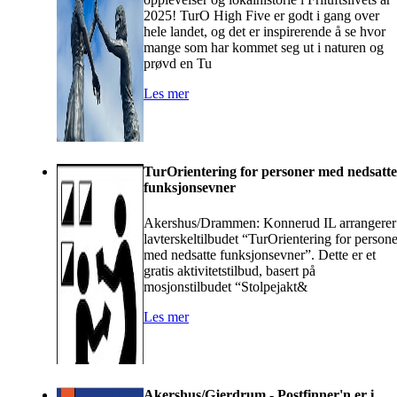
2025! TurO High Five er godt i gang over
hele landet, og det er inspirerende å se hvor
mange som har kommet seg ut i naturen og
prøvd en Tu
Les mer
TurOrientering for personer med nedsatte
funksjonsevner
Akershus/Drammen: Konnerud IL arrangerer
lavterskeltilbudet “TurOrientering for persone
med nedsatte funksjonsevner”. Dette er et
gratis aktivitetstilbud, basert på
mosjonstilbudet “Stolpejakt&
Les mer
Akershus/Gjerdrum - Postfinner'n er i