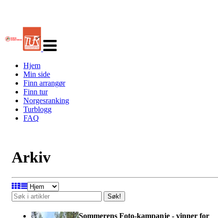
Veksle
navigasjon
Hjem
Min side
Finn arrangør
Finn tur
Norgesranking
Turblogg
FAQ
Arkiv
Søk!
Sommerens Foto-kampanje - vinner for