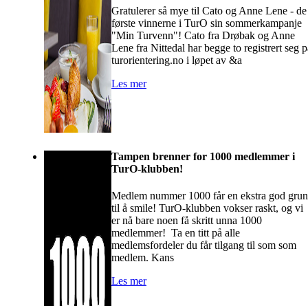
Gratulerer så mye til Cato og Anne Lene - de
første vinnerne i TurO sin sommerkampanje
"Min Turvenn"! Cato fra Drøbak og Anne
Lene fra Nittedal har begge to registrert seg p
turorientering.no i løpet av &a
Les mer
Tampen brenner for 1000 medlemmer i
TurO-klubben!
Medlem nummer 1000 får en ekstra god gru
til å smile! TurO-klubben vokser raskt, og vi
er nå bare noen få skritt unna 1000
medlemmer! Ta en titt på alle
medlemsfordeler du får tilgang til som som
medlem. Kans
Les mer