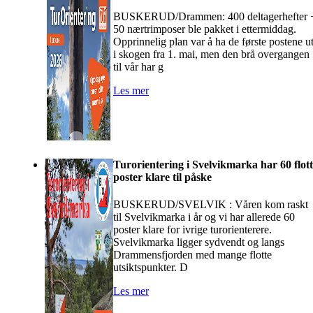
BUSKERUD/Drammen: 400 deltagerhefter 
50 nærtrimposer ble pakket i ettermiddag.
Opprinnelig plan var å ha de første postene u
i skogen fra 1. mai, men den brå overgangen
til vår har g
Les mer
Turorientering i Svelvikmarka har 60 flot
poster klare til påske
BUSKERUD/SVELVIK : Våren kom raskt
til Svelvikmarka i år og vi har allerede 60
poster klare for ivrige turorienterere.
Svelvikmarka ligger sydvendt og langs
Drammensfjorden med mange flotte
utsiktspunkter. D
Les mer