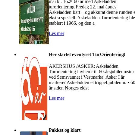
mai kl. 16🎉 60 år med Askeladden
turorientering Fredag 22. mai åpnes
Askeladden-kart – og akkurat denne runden 
ekstra spesiell. Askeladden Turorientering ble
etablert i 1966, og den a
Les mer
Her startet eventyret TurOrientering!
AKERSHUS /ASKER: Askeladden
Turorientering inviterer til 60-årsjubileumstur
ved Semsvannet i Vestmarka, Asker I år
markerer Askeladden et trippel-jubileum: • 6
år siden Norges eldst
Les mer
Pakket og klart