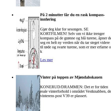
På 2 minutter får du en rask kompass-
innføring
Gjør deg klar for sesongen. SE
KORTFILMEN! Selv om vi ikke trenger
kompass på de grønne og blå turene, åpner d
seg en helt ny verden når du tar steget videre
til røde og svarte turene, som er mer erfarne 
k
Les mer
Vinter på toppen av Mjøndalsskauen
KONERUD/DRAMMEN: Det er for tiden
reale vinterforhold i området Vestknabben, de
vinterens post V39 er plassert.