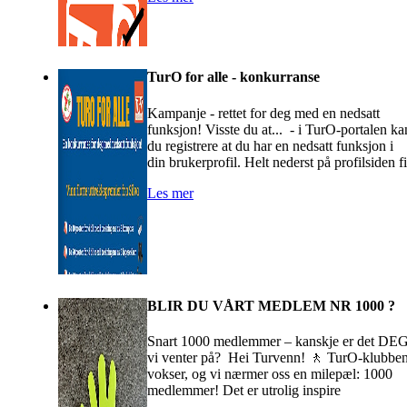
TurO for alle - konkurranse
Kampanje - rettet for deg med en nedsatt
funksjon! Visste du at... - i TurO-portalen ka
du registrere at du har en nedsatt funksjon i
din brukerprofil. Helt nederst på profilsiden fi
Les mer
BLIR DU VÅRT MEDLEM NR 1000 ?
Snart 1000 medlemmer – kanskje er det DE
vi venter på? Hei Turvenn! 🚶‍ TurO-klubbe
vokser, og vi nærmer oss en milepæl: 1000
medlemmer! Det er utrolig inspire