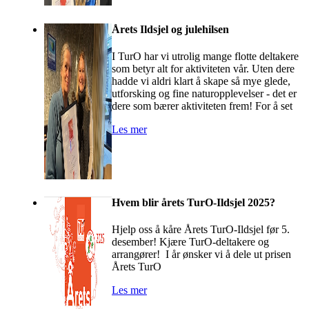
Årets Ildsjel og julehilsen
I TurO har vi utrolig mange flotte deltakere
som betyr alt for aktiviteten vår. Uten dere
hadde vi aldri klart å skape så mye glede,
utforsking og fine naturopplevelser - det er
dere som bærer aktiviteten frem! For å set
Les mer
Hvem blir årets TurO-Ildsjel 2025?
Hjelp oss å kåre Årets TurO-Ildsjel før 5.
desember! Kjære TurO-deltakere og
arrangører! I år ønsker vi å dele ut prisen
Årets TurO
Les mer