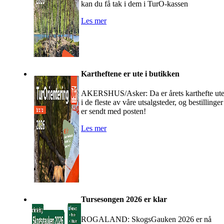
kan du få tak i dem i TurO-kassen
Les mer
Kartheftene er ute i butikken
AKERSHUS/Asker: Da er årets karthefte ut
i de fleste av våre utsalgsteder, og bestillinger
er sendt med posten!
Les mer
Tursesongen 2026 er klar
ROGALAND: SkogsGauken 2026 er nå