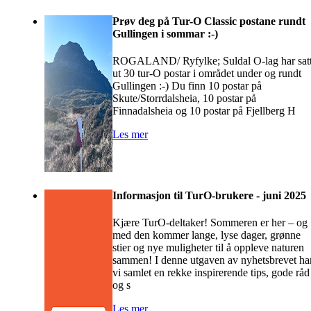
Prøv deg på Tur-O Classic postane rundt
Gullingen i sommar :-)
ROGALAND/ Ryfylke; Suldal O-lag har sat
ut 30 tur-O postar i området under og rundt
Gullingen :-) Du finn 10 postar på
Skute/Storrdalsheia, 10 postar på
Finnadalsheia og 10 postar på Fjellberg H
Les mer
Informasjon til TurO-brukere - juni 2025
Kjære TurO-deltaker! Sommeren er her – og
med den kommer lange, lyse dager, grønne
stier og nye muligheter til å oppleve naturen
sammen! I denne utgaven av nyhetsbrevet ha
vi samlet en rekke inspirerende tips, gode råd
og s
Les mer