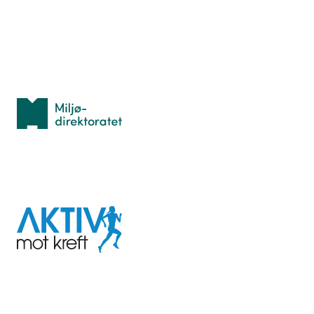
Personvern
Med støtte fra
Miljødirektoratet
I samarbeid med
Aktiv
mot
kreft
Last ned appen her