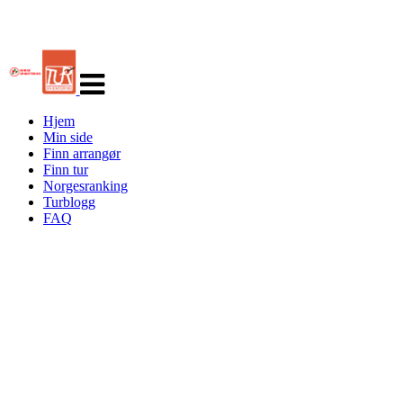
Veksle
navigasjon
Hjem
Min side
Finn arrangør
Finn tur
Norgesranking
Turblogg
FAQ
Turorientering.no er den offisielle portalen for
turorientering på nett fra Norges