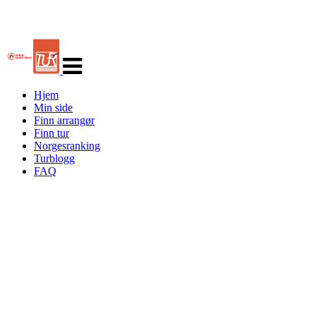
Veksle
navigasjon
Hjem
Min side
Finn arrangør
Finn tur
Norgesranking
Turblogg
FAQ
Turorientering.no er den offisielle portalen for
turorientering på nett fra Norges