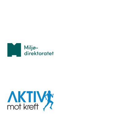
Personvern
Med støtte fra
Miljødirektoratet
I samarbeid med
Aktiv
mot
kreft
Last ned appen her