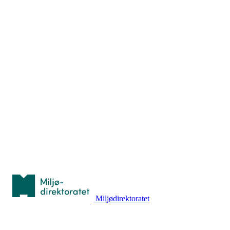
Info
Brukerstøtte
Blogg
Betingelser
Kontakt oss
Arrangøradmin
Nyttige ressurser
Hva er TurOrientering?
Lær orientering
Idrettsbutikken
Personvern
Med støtte fra
Miljødirektoratet