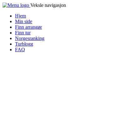
Veksle navigasjon
Hjem
Min side
Finn arrangør
Finn tur
Norgesranking
Turblogg
FAQ
Turorientering.no er den offisielle portalen for 
© 2022 — Norges Orienteringsforbund