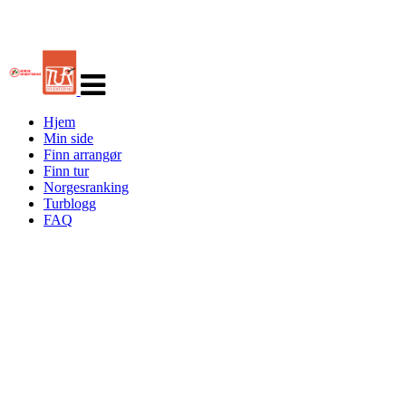
Veksle
navigasjon
Hjem
Min side
Finn arrangør
Finn tur
Norgesranking
Turblogg
FAQ
Turorientering.no er den offisielle portalen for
turorientering på nett fra Norges