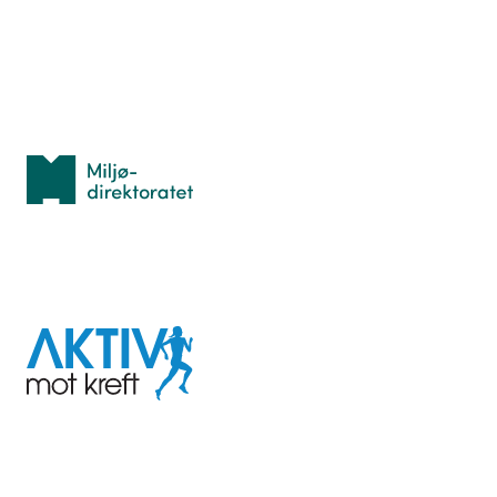
Personvern
Med støtte fra
Miljødirektoratet
I samarbeid med
Aktiv
mot
kreft
Last ned appen her