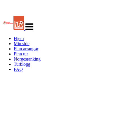
Veksle
navigasjon
Hjem
Min side
Finn arrangør
Finn tur
Norgesranking
Turblogg
FAQ
Turorientering.no er den offisielle portalen for
turorientering på nett fra Norges