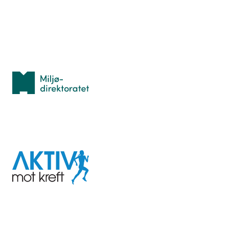
Personvern
Med støtte fra
Miljødirektoratet
I samarbeid med
Aktiv
mot
kreft
Last ned appen her