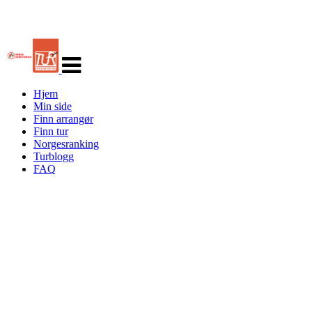
Veksle
navigasjon
Hjem
Min side
Finn arrangør
Finn tur
Norgesranking
Turblogg
FAQ
Turorientering.no er den offisielle portalen for
turorientering på nett fra Norges