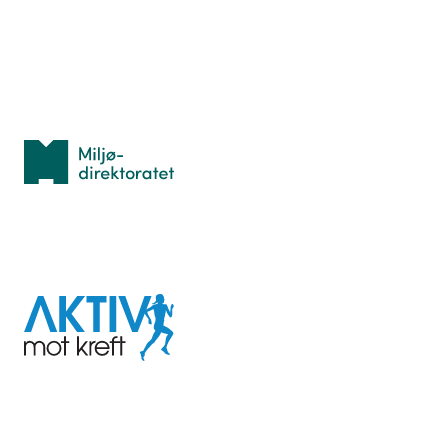
Personvern
Med støtte fra
Miljødirektoratet
I samarbeid med
Aktiv
mot
kreft
Last ned appen her