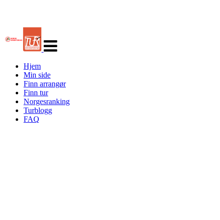
Veksle
navigasjon
Hjem
Min side
Finn arrangør
Finn tur
Norgesranking
Turblogg
FAQ
Turorientering.no er den offisielle portalen for
turorientering på nett fra Norges