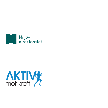
Personvern
Med støtte fra
Miljødirektoratet
I samarbeid med
Aktiv
mot
kreft
Last ned appen her