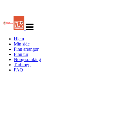
Veksle
navigasjon
Hjem
Min side
Finn arrangør
Finn tur
Norgesranking
Turblogg
FAQ
Turorientering.no er den offisielle portalen for
turorientering på nett fra Norges