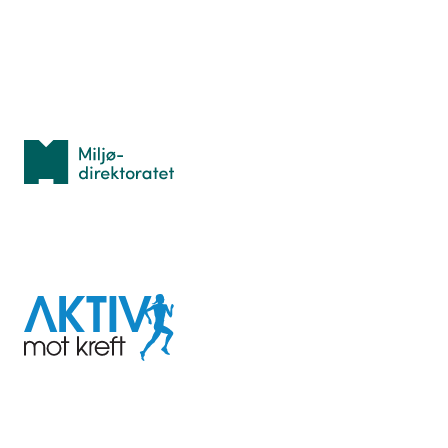
Personvern
Med støtte fra
Miljødirektoratet
I samarbeid med
Aktiv
mot
kreft
Last ned appen her