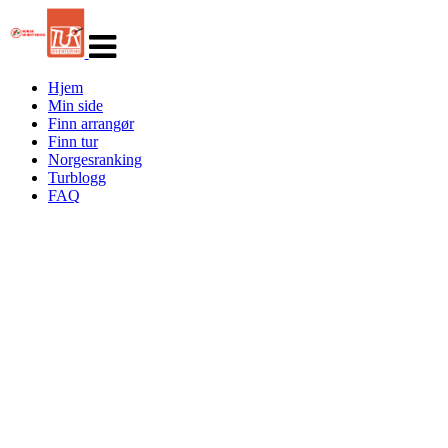
Veksle
navigasjon
Hjem
Min side
Finn arrangør
Finn tur
Norgesranking
Turblogg
FAQ
Turorientering.no er den offisielle portalen for