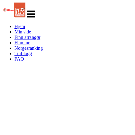
Veksle
navigasjon
Hjem
Min side
Finn arrangør
Finn tur
Norgesranking
Turblogg
FAQ
Turorientering.no er den offisielle portalen for