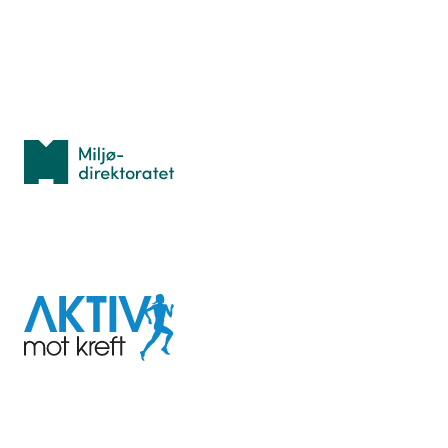
Personvern
Med støtte fra
Miljødirektoratet
I samarbeid med
Aktiv
mot
kreft
Last ned appen her