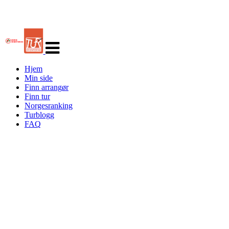
Veksle
navigasjon
Hjem
Min side
Finn arrangør
Finn tur
Norgesranking
Turblogg
FAQ
Turorientering.no er den offisielle portalen for
turorientering på nett fra Norges