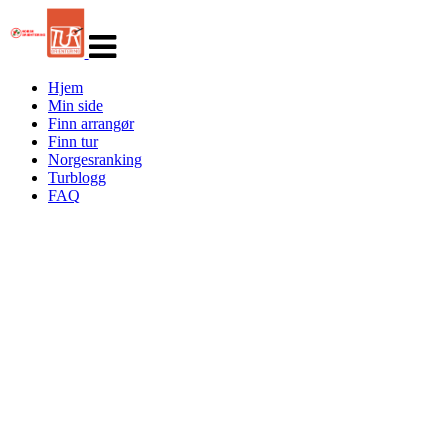
Veksle
navigasjon
Hjem
Min side
Finn arrangør
Finn tur
Norgesranking
Turblogg
FAQ
Turorientering.no er den offisielle portalen for