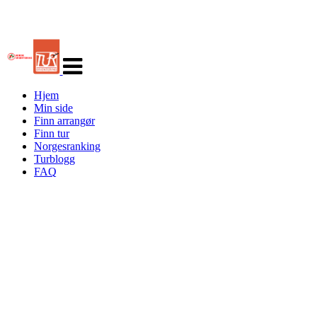
Veksle
navigasjon
Hjem
Min side
Finn arrangør
Finn tur
Norgesranking
Turblogg
FAQ
Turorientering.no er den offisielle portalen for
turorientering på nett fra Norges