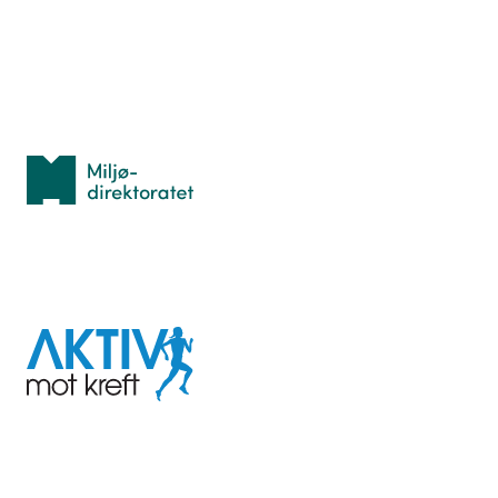
Personvern
Med støtte fra
Miljødirektoratet
I samarbeid med
Aktiv
mot
kreft
Last ned appen her