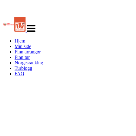
Veksle
navigasjon
Hjem
Min side
Finn arrangør
Finn tur
Norgesranking
Turblogg
FAQ
Turorientering.no er den offisielle portalen for
turorientering på nett fra Norges