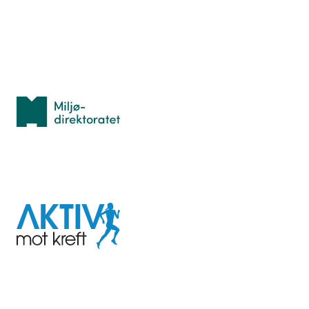
Personvern
Med støtte fra
Miljødirektoratet
I samarbeid med
Aktiv
mot
kreft
Last ned appen her