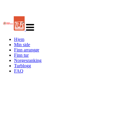
Veksle
navigasjon
Hjem
Min side
Finn arrangør
Finn tur
Norgesranking
Turblogg
FAQ
Turorientering.no er den offisielle portalen for
turorientering på nett fra Norges