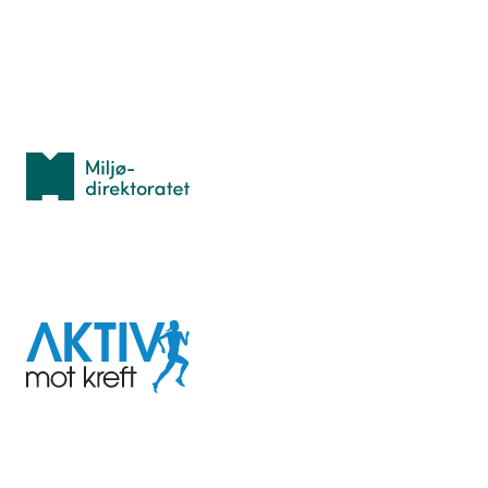
Personvern
Med støtte fra
Miljødirektoratet
I samarbeid med
Aktiv
mot
kreft
Last ned appen her