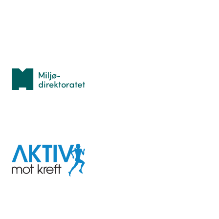
Personvern
Med støtte fra
Miljødirektoratet
I samarbeid med
Aktiv
mot
kreft
Last ned appen her