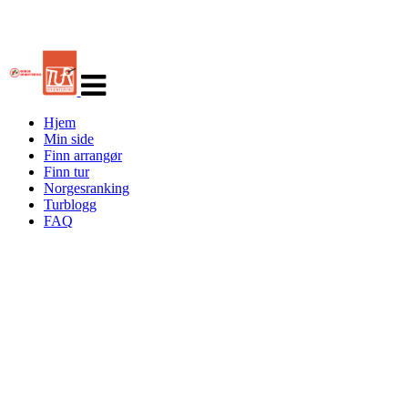
Veksle
navigasjon
Hjem
Min side
Finn arrangør
Finn tur
Norgesranking
Turblogg
FAQ
Turorientering.no er den offisielle portalen for
turorientering på nett fra Norges