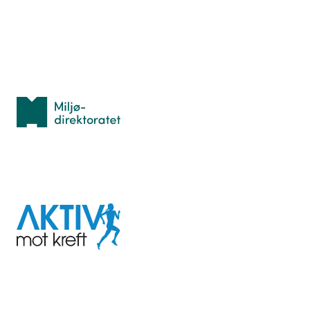
Personvern
Med støtte fra
Miljødirektoratet
I samarbeid med
Aktiv
mot
kreft
Last ned appen her