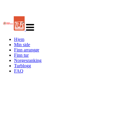
Veksle
navigasjon
Hjem
Min side
Finn arrangør
Finn tur
Norgesranking
Turblogg
FAQ
Turorientering.no er den offisielle portalen for
turorientering på nett fra Norges