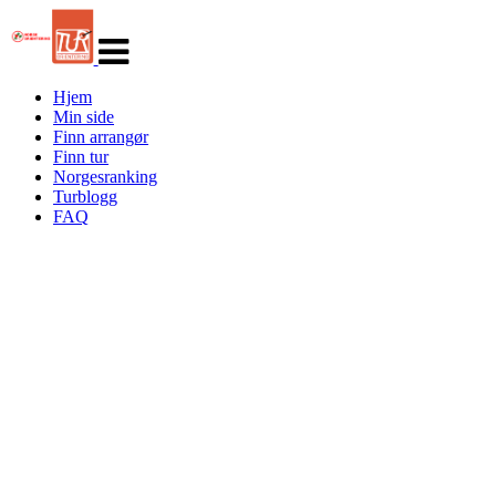
Veksle
navigasjon
Hjem
Min side
Finn arrangør
Finn tur
Norgesranking
Turblogg
FAQ
Turorientering.no er den offisielle portalen for