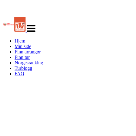
Veksle
navigasjon
Hjem
Min side
Finn arrangør
Finn tur
Norgesranking
Turblogg
FAQ
Turorientering.no er den offisielle portalen for
turorientering på nett fra Norges