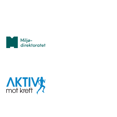
Personvern
Med støtte fra
Miljødirektoratet
I samarbeid med
Aktiv
mot
kreft
Last ned appen her