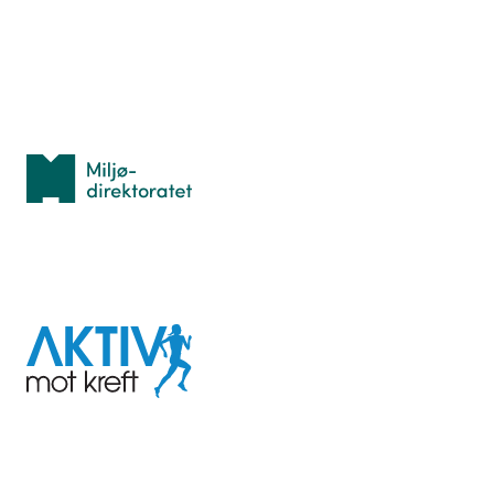
Personvern
Med støtte fra
Miljødirektoratet
I samarbeid med
Aktiv
mot
kreft
Last ned appen her