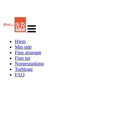
Veksle
navigasjon
Hjem
Min side
Finn arrangør
Finn tur
Norgesranking
Turblogg
FAQ
Turorientering.no er den offisielle portalen for
turorientering på nett fra Norges