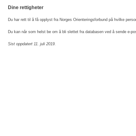
Dine rettigheter
Du har rett til å få opplyst fra Norges Orienteringsforbund på hvilke pers
Du kan når som helst be om å bli slettet fra databasen ved å sende e-pos
Sist oppdatert 11. juli 2019.
Turorientering.no er den offisielle portalen for
© 2022 — Norges Orienteringsforbund