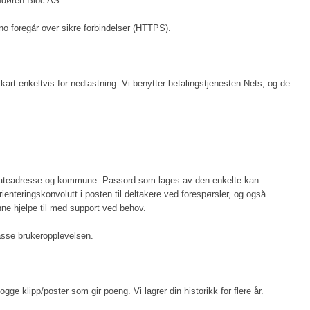
andøren Bloc AS.
.no foregår over sikre forbindelser (HTTPS).
es kart enkeltvis for nedlastning. Vi benytter betalingstjenesten Nets, og de
o, gateadresse og kommune. Passord som lages av den enkelte kan
rienteringskonvolutt i posten til deltakere ved forespørsler, og også
nne hjelpe til med support ved behov.
passe brukeropplevelsen.
ge klipp/poster som gir poeng. Vi lagrer din historikk for flere år.