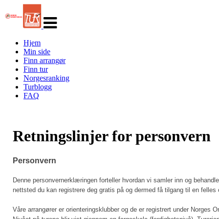
Veksle
navigasjon
Hjem
Min side
Finn arrangør
Finn tur
Norgesranking
Turblogg
FAQ
Retningslinjer for personvern
Personvern
Denne personvernerklæringen forteller hvordan vi samler inn og behandler 
nettsted du kan registrere deg gratis på og dermed få tilgang til en felles
Våre arrangører er orienteringsklubber og de er registrert under Norges Orie