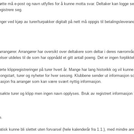
støtte må e-post og navn utfylles for å kunne motta svar. Deltaker kan logg
registrere seg.
ger ved kjøp av turer/turpakker digitalt på nett må oppgis til betalingslevera
 arrangører. Arrangører har oversikt over deltakere som deltar i deres nærområde
 utdeles til de som har oppnådd et gitt antall poeng. Det er ingen forpliktelse
 klippregistreringer på turer hvert år. Mange har lang historikk og vil kunne s
start, turer og nyheter for hver sesong. Klubbene sender ut informasjon som e
ormasjon fra arrangør som kan være svært nyttig informasjon.
, besøkte turer og klipp men ingen navn opplyses. Bruk av registrert informasj
e.
sk kunne bli slettet uten forvarsel (hele kalenderår fra 1.1.), med mindre an