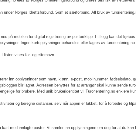
entering.no eies av Norges Orienteringsforbund og driftes teknisk av nettlever
inn under Norges Idrettsforbund. Som et særforbund. All bruk av turorientering
s ned på mobilen for digital registrering av poster/klipp. I tillegg kan det kjøp
plysninger. Ingen kortopplysninger behandles eller lagres av turorientering.no.
 listen vises for- og etternavn.
istrerer inn opplysninger som navn, kjønn, e-post, mobilnummer, fødselsdat
ringsbloggen blir lagret. Adressen benyttes for at arrangør skal kunne sende turo
ngelige for brukere. Med unik brukeridentitet vil Turorientering.no enklere ku
iviteter og beregne distanser, selv når appen er lukket, for å forbedre og til
kart med innlagte poster. Vi samler inn opplysningene om deg for at du kan log