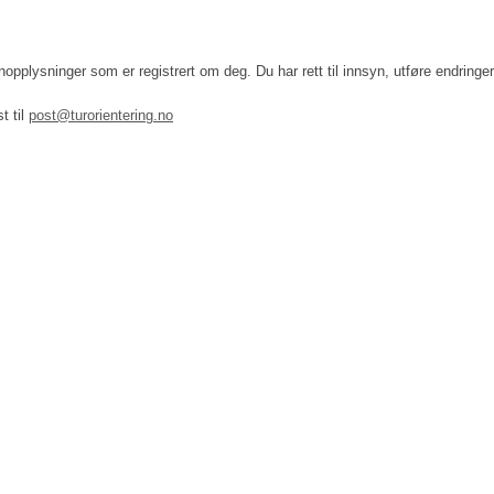
onopplysninger som er registrert om deg. Du har rett til innsyn, utføre endring
t til
post@turorientering.no
 turorientering på nett fra Norges Orienteringsforb