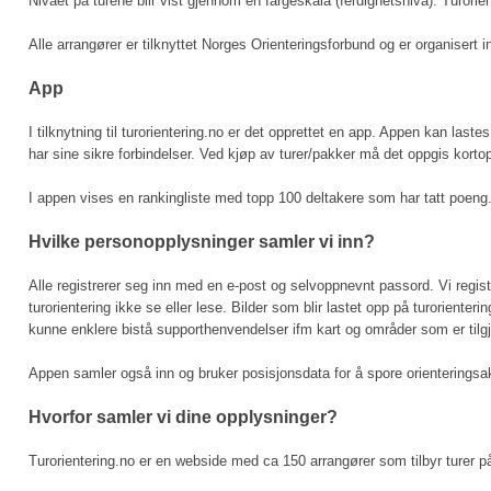
Nivået på turene blir vist gjennom en fargeskala (ferdighetsnivå). Turori
Alle arrangører er tilknyttet Norges Orienteringsforbund og er organisert 
App
I tilknytning til turorientering.no er det opprettet en app. Appen kan laste
har sine sikre forbindelser. Ved kjøp av turer/pakker må det oppgis kortop
I appen vises en rankingliste med topp 100 deltakere som har tatt poeng. I
Hvilke personopplysninger samler vi inn?
Alle registrerer seg inn med en e-post og selvoppnevnt passord. Vi reg
turorientering ikke se eller lese. Bilder som blir lastet opp på turoriente
kunne enklere bistå supporthenvendelser ifm kart og områder som er tilgje
Appen samler også inn og bruker posisjonsdata for å spore orienteringsakt
Hvorfor samler vi dine opplysninger?
Turorientering.no er en webside med ca 150 arrangører som tilbyr turer på 