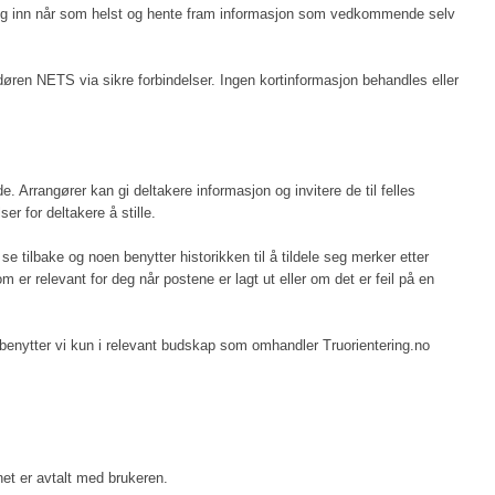
e seg inn når som helst og hente fram informasjon som vedkommende selv
ndøren NETS via sikre forbindelser. Ingen kortinformasjon behandles eller
. Arrangører kan gi deltakere informasjon og invitere de til felles
r for deltakere å stille.
e tilbake og noen benytter historikken til å tildele seg merker etter
r relevant for deg når postene er lagt ut eller om det er feil på en
on benytter vi kun i relevant budskap som omhandler Truorientering.no
net er avtalt med brukeren.