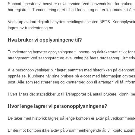
Supporttjenesten vi benytter er Uservoice. Ved henvendelser for bruker
har registrert. Turorientering er et tilbud for alle og det er kostnadsfritt å 
Ved kjøp av kart digitalt benyttes betalingstjenesten NETS. Kortopplysnin
lagres av turorientering.no
Hva bruker vi opplysningene til?
Turorientering benytter opplysningene til poeng- og deltakerstatistikk for
arrangement ved sesongstart og avslutning på årets turosesong. Utmerkelser
Alle personopplysninger blir lagret sammen med historikken på gjennomførte
oppnåelse. Klubbene når sine brukere på e-post med informasjon om sesong
post. Alle som registrerer seg og knytter seg opp til arrangør, vil få inf
Hvert år tas det statistikker ut til årsrapporter på antall brukere, kjønn
Hvor lenge lagrer vi personopplysningene?
Deltaker med historikk lagres så lenge kontoen er aktiv på vedkommend
Er derimot kontoen ikke aktiv på 5 sammenhengende år, vil konto automati