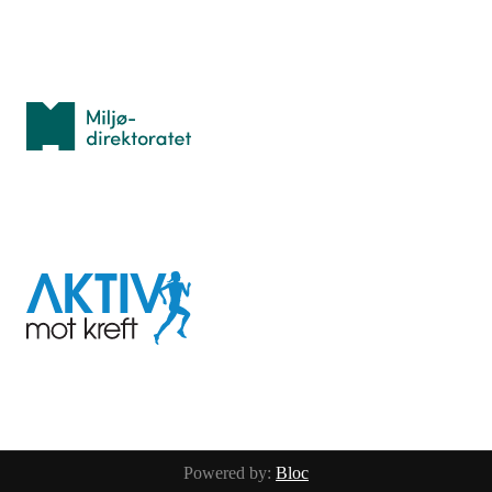
Med støtte fra
Miljødirektoratet
I samarbeid med
Aktiv
mot
kreft
Last ned appen her
Powered by:
Bloc