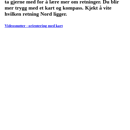
ta gjerne med for å lære mer om retninger. Du blir
mer trygg med et kart og kompass. Kjekt å vite
hvilken retning Nord ligger.
Videosnutter - orientering med kart
Turorientering.no er den offisielle portalen for
turorientering på nett fra Norges
Orienteringsforbund.