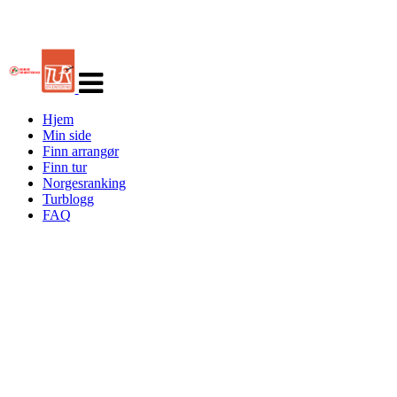
Veksle
navigasjon
Hjem
Min side
Finn arrangør
Finn tur
Norgesranking
Turblogg
FAQ