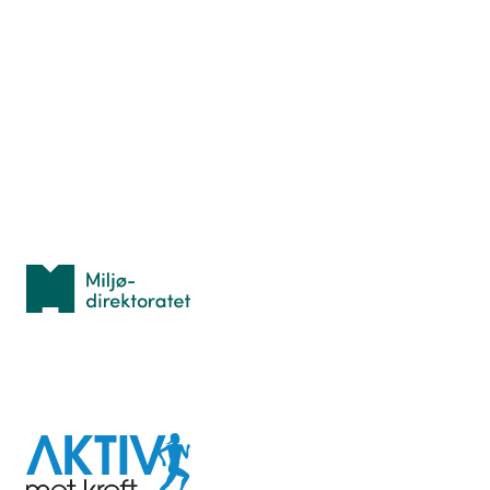
Nyttige ressurser
Hva er TurOrientering?
Lær orientering
Idrettsbutikken
Personvern
Med støtte fra
Miljødirektoratet
I samarbeid med
Aktiv
mot
kreft