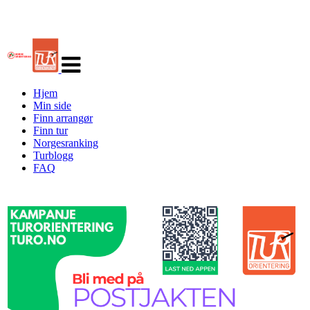
Veksle
navigasjon
Hjem
Min side
Finn arrangør
Finn tur
Norgesranking
Turblogg
FAQ