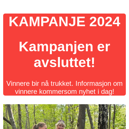
KAMPANJE 2024
Kampanjen er
avsluttet!
Vinnere bir nå trukket. Informasjon om
vinnere kommersom nyhet i dag!