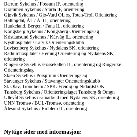
Bærum Sykehus / Fossum IF, orientering
Drammen Sykehus / Sturla IF, orientering
Gjøvik Sykehus / Gjø-Vard OL og Toten-Troll Orientering
Hallingdal, ÅL / Ål IL, orientering
Haukeland, Bergen / Fana IL, orientering
Kongsberg Sykehus / Kongsberg Orienteringslag
Kristiansund Sykehus / Kårvåg IL, orientering
Kysthospitalet / Larvik Orienteringsklubb
Lovisenberg Sykehus / Nydalens SK, orientering
Radiumhospitalet / Heming Orientering og Nydalens SK,
orientering
Ringerike Sykehus /Fossekallen IL, orientering og Ringerike
Orienteringslag
Skien Sykehus / Porsgrunn Orienteringslag
Stavanger Sykehus / Stavanger Orienteringsklubb
St. Olav, Trondheim / SPK. Freidig og Nidarøst OK
Tønsberg Sykehus / Orienteringslaget Tønsberg & Omgn
Ullevål Sykehus i samarbeid med Nydalens SK, orientering
UNN Tromsø / BUL-Tromsø, orientering
Ålesund Sykehus / Emblem IL, orientering
Nyttige sider med informasjon: