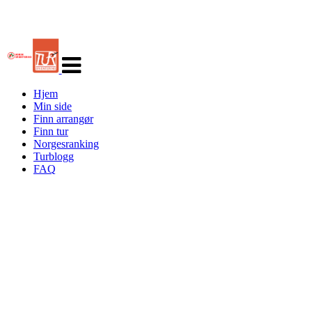
Veksle
navigasjon
Hjem
Min side
Finn arrangør
Finn tur
Norgesranking
Turblogg
FAQ
naturens pusterom