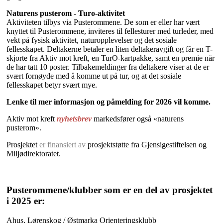
Naturens pusterom - Turo-aktivitet
Aktiviteten tilbys via Pusterommene. De som er eller har vært
knyttet til Pusterommene, inviteres til fellesturer med turleder, med
vekt på fysisk aktivitet, naturopplevelser og det sosiale
fellesskapet. Deltakerne betaler en liten deltakeravgift og får en T-
skjorte fra Aktiv mot kreft, en TurO-kartpakke, samt en premie når
de har tatt 10 poster. Tilbakemeldinger fra deltakere viser at de er
svært fornøyde med å komme ut på tur, og at det sosiale
fellesskapet betyr svært mye.
Lenke til mer informasjon og påmelding for 2026 vil komme.
Aktiv mot kreft
nyhetsbrev
markedsfører også «naturens
pusterom».
Prosjektet
er finansiert av
prosjektstøtte fra Gjensigestiftelsen og
Miljødirektoratet.
Pusterommene/klubber som er en del av prosjektet
i 2025 er:
Ahus, Lørenskog / Østmarka Orienteringsklubb