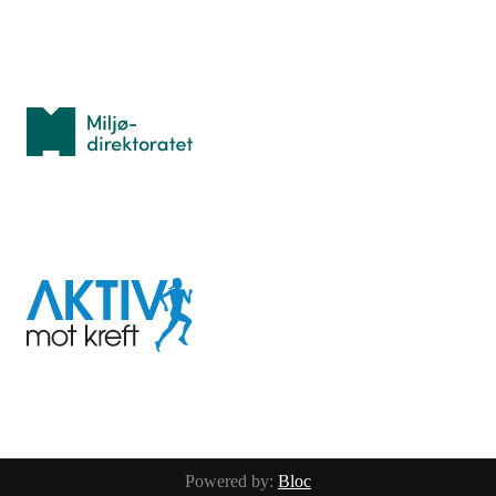
Med støtte fra
Miljødirektoratet
I samarbeid med
Aktiv
mot
kreft
Last ned appen her
Powered by:
Bloc