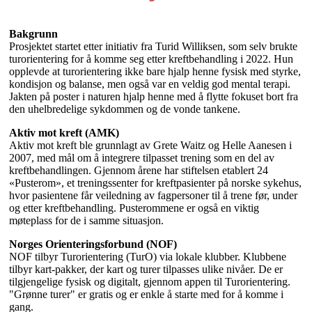
Bakgrunn
Prosjektet startet etter initiativ fra Turid Williksen, som selv brukte
turorientering for å komme seg etter kreftbehandling i 2022. Hun
opplevde at turorientering ikke bare hjalp henne fysisk med styrke,
kondisjon og balanse, men også var en veldig god mental terapi.
Jakten på poster i naturen hjalp henne med å flytte fokuset bort fra
den uhelbredelige sykdommen og de vonde tankene.
Aktiv mot kreft (AMK)
Aktiv mot kreft ble grunnlagt av Grete Waitz og Helle Aanesen i
2007, med mål om å integrere tilpasset trening som en del av
kreftbehandlingen. Gjennom årene har stiftelsen etablert 24
«Pusterom», et treningssenter for kreftpasienter på norske sykehus,
hvor pasientene får veiledning av fagpersoner til å trene før, under
og etter kreftbehandling. Pusterommene er også en viktig
møteplass for de i samme situasjon.
Norges Orienteringsforbund (NOF)
NOF tilbyr Turorientering (TurO) via lokale klubber. Klubbene
tilbyr kart-pakker, der kart og turer tilpasses ulike nivåer. De er
tilgjengelige fysisk og digitalt, gjennom appen til Turorientering.
"Grønne turer" er gratis og er enkle å starte med for å komme i
gang.