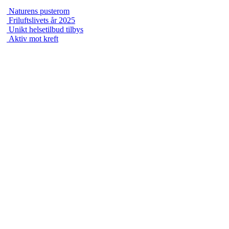
Naturens pusterom
Friluftslivets år 2025
Unikt helsetilbud tilbys
Aktiv mot kreft
Turorientering.no er den offisielle portalen for
turorientering på nett fra Norges
Orienteringsforbund.