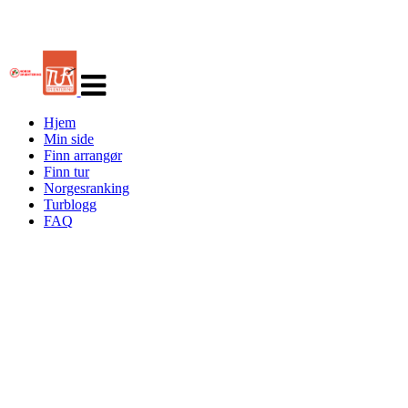
Veksle
navigasjon
Hjem
Min side
Finn arrangør
Finn tur
Norgesranking
Turblogg
FAQ
Turorientering.no er den offisielle portalen for