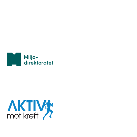
Lær orientering
Idrettsbutikken
Personvern
Med støtte fra
Miljødirektoratet
I samarbeid med
Aktiv
mot
kreft